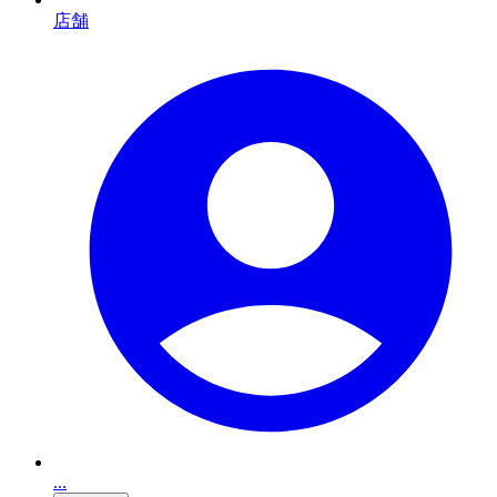
店舗
...