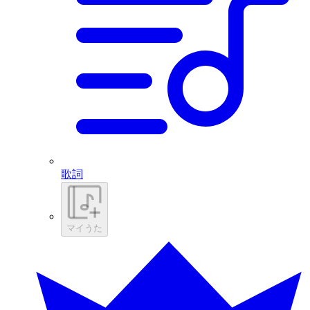
歌詞
マイうた