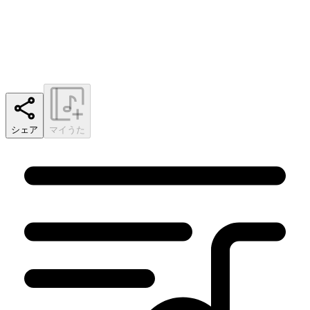
シェア
マイうた