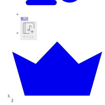
歌詞
マイうた
3