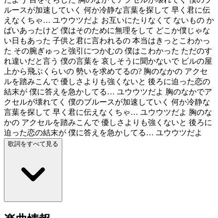
ルースが加速していく 何か冷静な言葉を探して 早く君に伝
えなくちゃ… ユウウツだよ お互いにたりなくて ないもの か
ばいあったけど 僕はそのために無理をして どこか僕じゃな
い日もあった 子供と君に言われるの 本当はきっとこわかっ
た その腕ぎゅっと強引につかむの 僕はこわかった ただのす
れ違いだと言う 僕の言葉を 哀しそうに聞かないで ビルの屋
上から飛ぶくらいの 勢いを求めてるの? 胸のなかの アクセ
ルを踏みこんで 優しさよりも強くないと 後ろに迫った恋の
結末が 僕に答えを急かしてる… ユウウツだよ 胸のなかでア
クセルが壊れてく 僕のブルースが加速していく 何か冷静な
言葉を探して 早く君に伝えなくちゃ… ユウウツだよ 胸のな
かの アクセルを踏みこんで 優しさよりも強くないと 後ろに
迫った恋の結末が 僕に答えを急かしてる… ユウウツだよ
歌詞をすべて見る