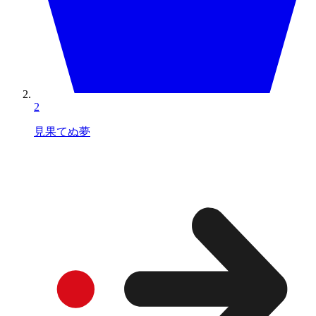
2
見果てぬ夢