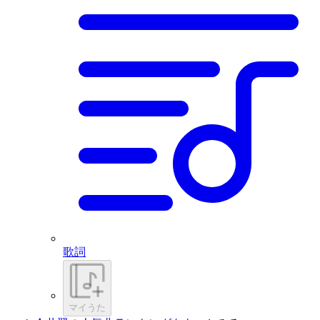
歌詞
マイうた