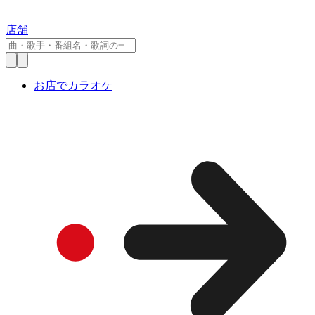
店舗
お店でカラオケ