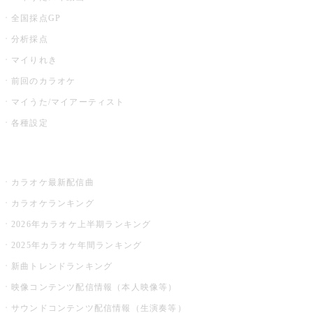
全国採点GP
分析採点
マイりれき
前回のカラオケ
マイうた/マイアーティスト
各種設定
お店でカラオケ
カラオケ最新配信曲
カラオケランキング
2026年カラオケ上半期ランキング
2025年カラオケ年間ランキング
新曲トレンドランキング
映像コンテンツ配信情報（本人映像等）
サウンドコンテンツ配信情報（生演奏等）