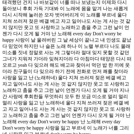
태격했던 건지 나 바보같이 너를 떠나 보냈는지 이제와 다시
돌아보니 후회 가득 기대봐 이 노래에 몸을 맡겨 나는 새롭게
다시 시작해 눌러쓴 모자 벗어버리게 이 노래를 부르네 울다
지쳐 쓰러져 젖은 베갤 베고 자고 일어나도 사는 게 사는 것 같
지 않지만 웃고 또 사랑하고 노래하고 춤을 추고 그런 날이 언
젠가 다시 오게 될 거야 난 노래해 every day Don't worry be
happy 사랑이 날 울려버린 그 날 세상이 끝나고 내 인생도 끝났
다 믿었어 하지만 나 슬픈 노래 하나 이 노랠 부르다 나도 몰래
미소를 짓네 정말로 사는 게 그렇더라 절대 잊지 못할 것 같던
그녀가 지워져 가더라 잊혀지더라 다 아침마다 태양은 다시 떠
오르고 yeah 다 잊으려 해도 배고파 찾아서 먹던 밥 한 끼에 웃
더라 친구들이 다 잊으라 하기 전에 전화로 먼저 쾌를 찾더라
사랑을 잃고 난 (노래하네) 울다 지쳐 쓰러져 젖은 베갤 베고
자고 일어나도 사는 게 사는 것 같지 않지만 웃고 또 사랑하고
노래하고 춤을 추고 그런 날이 언젠가 다시 오게 될 거야 지나
간 사랑에 후회한들 무엇하리 모두 한 모금 미소로 멀리 멀리
멀리 사랑을 잃고 난 노래하네 울다 지쳐 쓰러져 젖은 베갤 베
고 자고 일어나도 사는 게 사는 것 같지 않지만 웃고 또 사랑하
고 노래하고 춤을 추고 그런 날이 언젠가 다시 오게 될 거야 난
노래해 every day Don't worry be happy 난 노래해 every day
Don't worry be happy 사랑을 잃고 부르네 이 노래가 너를 그리