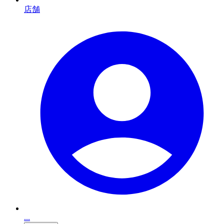
店舗
...