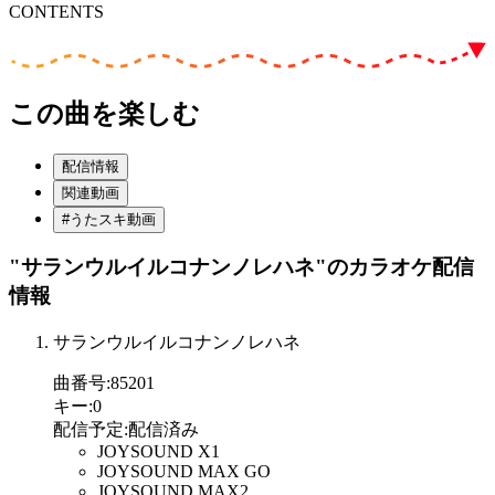
CONTENTS
この曲を楽しむ
配信情報
関連動画
#うたスキ動画
"サランウルイルコナンノレハネ"
のカラオケ配信
情報
サランウルイルコナンノレハネ
曲番号
:
85201
キー
:
0
配信予定
:
配信済み
JOYSOUND X1
JOYSOUND MAX GO
JOYSOUND MAX2