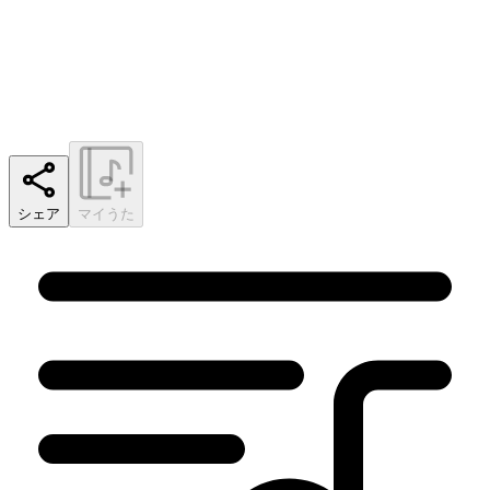
シェア
マイうた