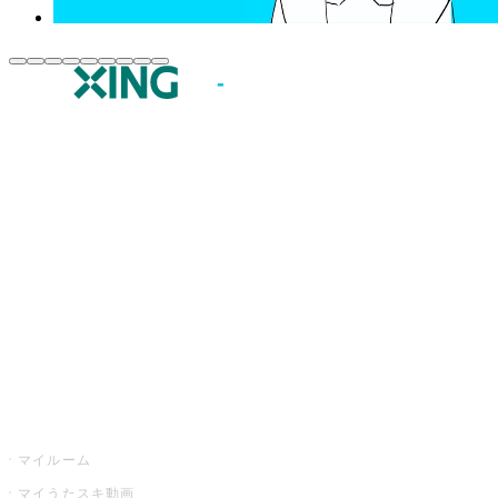
JOYSOUND.comトップ
カラオケ楽曲・歌詞検索
カラオケ店舗検索
全国カラオケ大会
イベント・キャンペーン
うたスキ
マイルーム
マイうたスキ動画