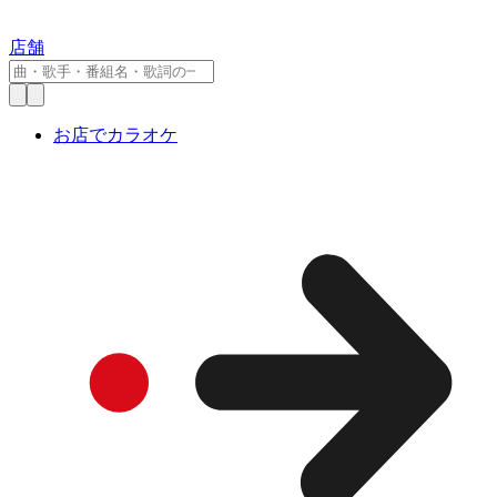
店舗
お店でカラオケ