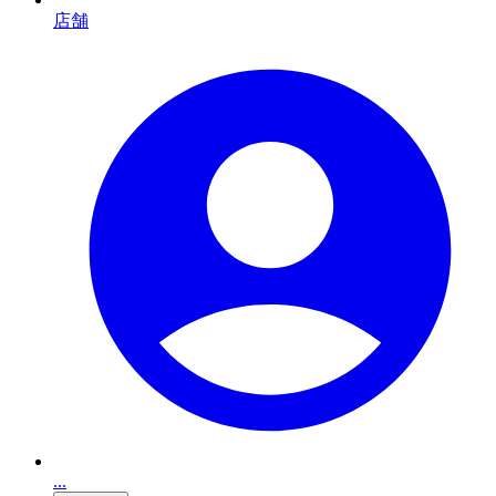
店舗
...