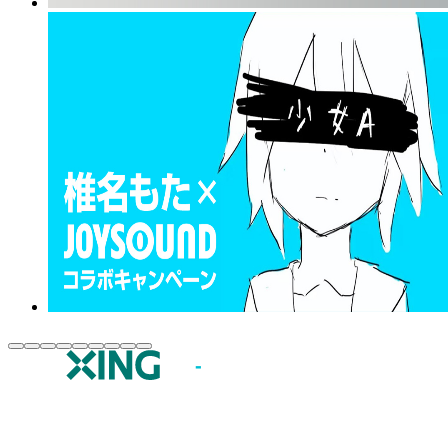
JOYSOUND.comトップ