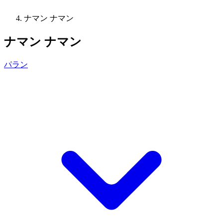
ナマン ナマン
ナマン ナマン
パラン