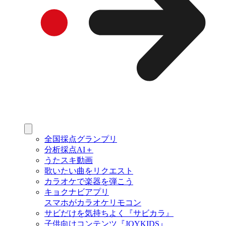
全国採点グランプリ
分析採点AI＋
うたスキ動画
歌いたい曲をリクエスト
カラオケで楽器を弾こう
キョクナビアプリ
スマホがカラオケリモコン
サビだけを気持ちよく『サビカラ』
子供向けコンテンツ『JOYKIDS』