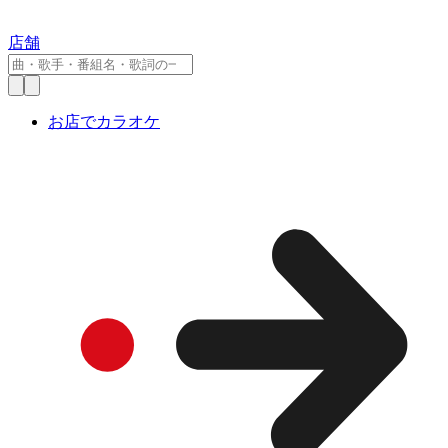
店舗
お店でカラオケ