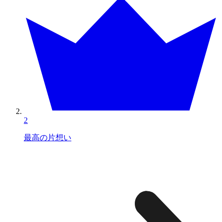
2
最高の片想い