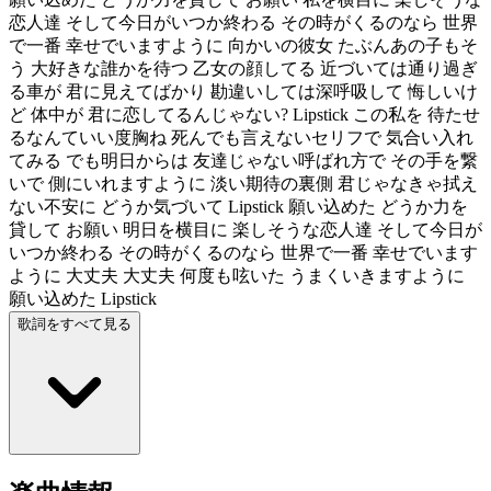
恋人達 そして今日がいつか終わる その時がくるのなら 世界
で一番 幸せでいますように 向かいの彼女 たぶんあの子もそ
う 大好きな誰かを待つ 乙女の顔してる 近づいては通り過ぎ
る車が 君に見えてばかり 勘違いしては深呼吸して 悔しいけ
ど 体中が 君に恋してるんじゃない? Lipstick この私を 待たせ
るなんていい度胸ね 死んでも言えないセリフで 気合い入れ
てみる でも明日からは 友達じゃない呼ばれ方で その手を繋
いで 側にいれますように 淡い期待の裏側 君じゃなきゃ拭え
ない不安に どうか気づいて Lipstick 願い込めた どうか力を
貸して お願い 明日を横目に 楽しそうな恋人達 そして今日が
いつか終わる その時がくるのなら 世界で一番 幸せでいます
ように 大丈夫 大丈夫 何度も呟いた うまくいきますように
願い込めた Lipstick
歌詞をすべて見る