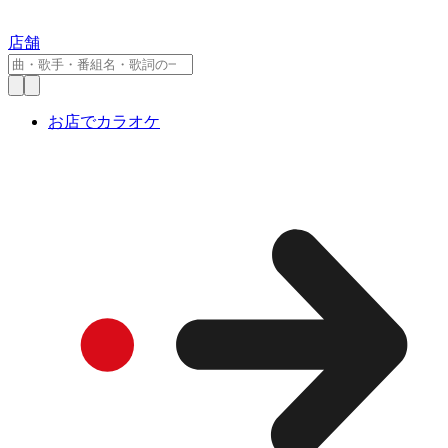
店舗
お店でカラオケ