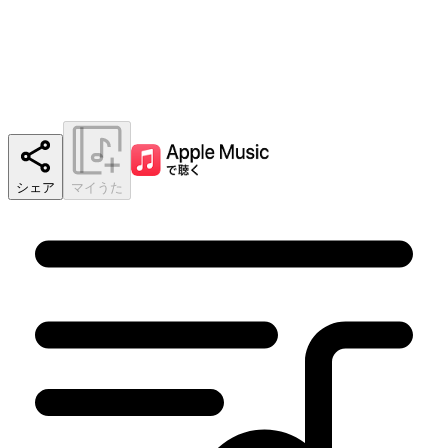
シェア
マイうた