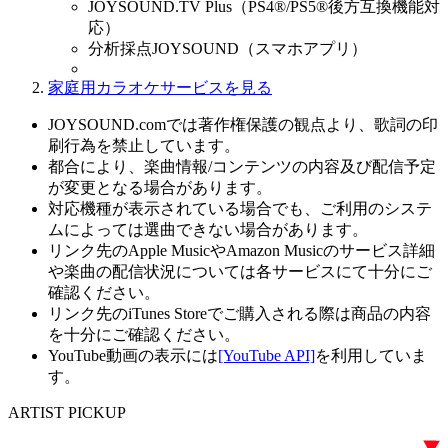
JOYSOUND.TV Plus（PS4®/PS5®後方互換機能対
応）
分析採点JOYSOUND（スマホアプリ）
家庭用カラオケサービスを見る
JOYSOUND.comでは著作権保護の観点より、歌詞の印
刷行為を禁止しています。
都合により、楽曲情報/コンテンツの内容及び配信予定
が変更となる場合があります。
対応機種が表示されている場合でも、ご利用のシステ
ムによっては選曲できない場合があります。
リンク先のApple MusicやAmazon Musicのサービス詳細
や楽曲の配信状況については各サービスにて十分にご
確認ください。
リンク先のiTunes Storeでご購入される際は商品の内容
を十分にご確認ください。
YouTube動画の表示には
[YouTube API]
を利用していま
す。
ARTIST PICKUP