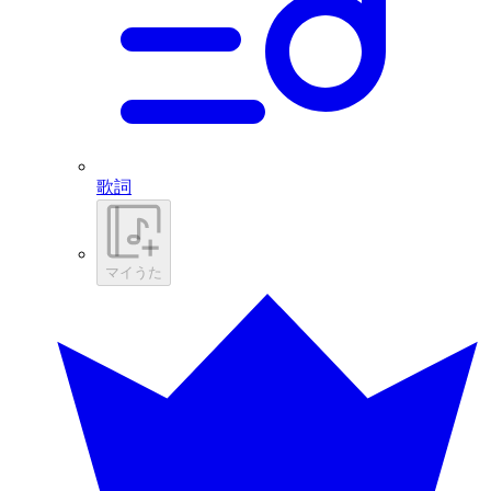
歌詞
マイうた