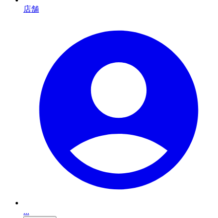
店舗
...