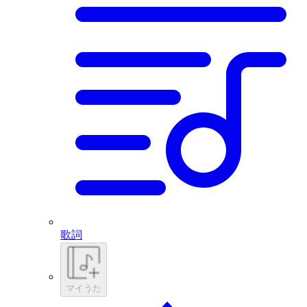
歌詞
マイうた