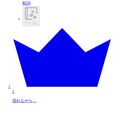
歌詞
マイうた
2
揺れながら…