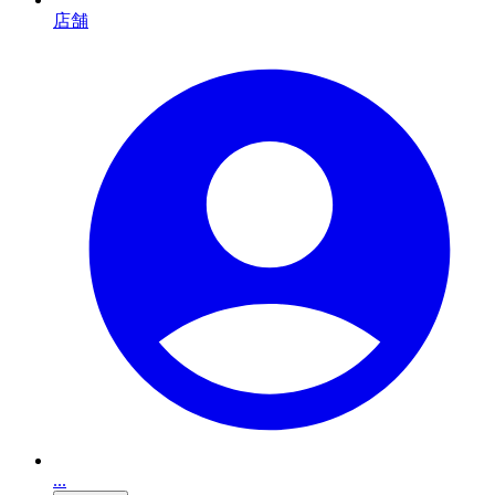
店舗
...