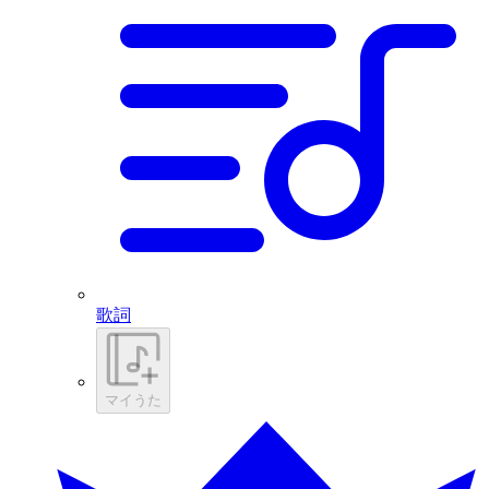
歌詞
マイうた