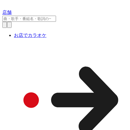
店舗
お店でカラオケ