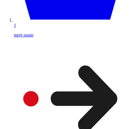
1
meet again