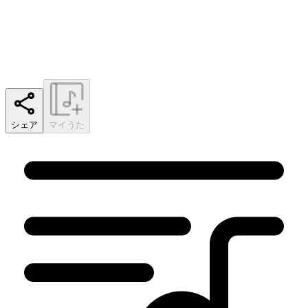
シェア
マイうた