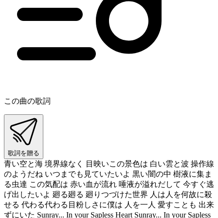
この曲の歌詞
歌詞を贈る
青い空と海 境界線なく 目映いこの景色は 白い雲と波 操作線
のようだね いつまでも見ていたいよ 黒い闇の中 樹液に集ま
る虫達 この気配は 赤い血が流れ 唾液が溢れだして 今すぐ逃
げ出したいよ 廻る廻る 廻りつづけた世界 人は人を何故に殺
せる 代わる代わる目粉しさに僕は 人を一人 愛すことも 出来
ずにいた Sunray... In your Sapless Heart Sunray... In your Sapless