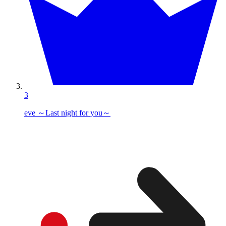
3
eve ～Last night for you～