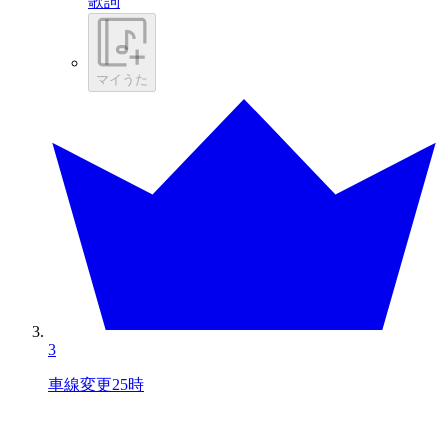
歌詞
マイうた
3
車線変更25時