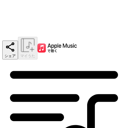
シェア
マイうた