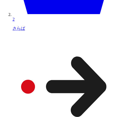
2
さらば