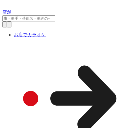
店舗
お店でカラオケ