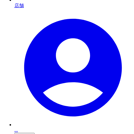
店舗
...