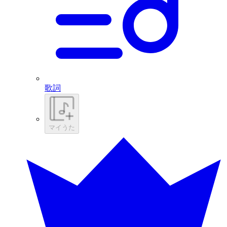
歌詞
マイうた