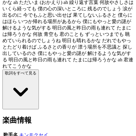
かな ah ただいま (おかえり) ah 繰り返す言葉 何故やさしさは
いくら経っても 僕の心の深いところに 残るのでしょう 涙が
出るのに 今でもふと思い出せば 果てしないふるさと 僕らに
はほら いつか帰れる場所があるから 僕にもやっと愛の謎が
解けるような気がする 明日の風と昨日の雨も連れて たまに
は帰ろうかな 何故 青空も 君のことも ずっといつまでも 眺
めていられるのでしょうね 明日も晴れるかな だれでもやっ
とたどり着けば ふるさとの香りが 漂う場所を不思議と 探し
出しているのさ 僕にもやっと愛の謎が 解けるような気がす
る 明日の風と昨日の雨も連れて たまには帰ろうかな ah 君連
れてこうかな
歌詞をすべて見る
楽曲情報
歌手名
キンモクセイ