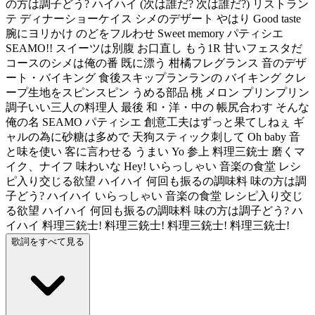
の方は調子どう? ハイハイ (次は誰だ? 次は誰だ?) リストラン
テ ディナーショーケイス シメのデザート やはり Good taste
腕にヨリかけ のどをフルわせ Sweet memory パティシエ
SEAMO!! スイーツは別腹 お口直し もう1R 甘いフェスタだ
コースのシメは俺の番 既に漂う 柑橘フレグランス 音のデザ
ート・バイキング 食後スキップランランの バイキング クレ
ープ生地をスピンスピン うめる部品 桃 メロン プリンプリン
調子いい三人の料理人 最後 和・洋・中の 帳尻合わす そんな
俺の名 SEAMO パティシエ 創意工夫はずっと果てしねぇ ギ
ャルの為に砂糖は多めで 天狗スティック刺して Oh baby 音
と味を使い 客に言わせる うまい Yo 参上 料理三銃士 磨くマ
イク、ナイフ 味わいな Hey! いらっしゃい 音楽の食堂 レシ
ピ入り交じる欲望 ハイハイ 何回も振るの調味料 味の方は調
子どう? ハイハイ いらっしゃい 音楽の食堂 レシピ入り交じ
る欲望 ハイハイ 何回も振るの調味料 味の方は調子どう? ハ
イハイ 料理三銃士! 料理三銃士! 料理三銃士! 料理三銃士!
歌詞をすべて見る