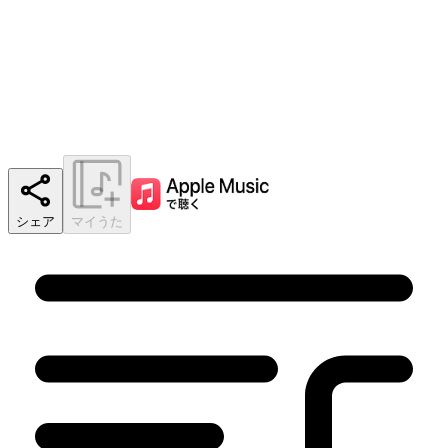
シェア
マイうた