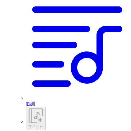
歌詞
マイうた