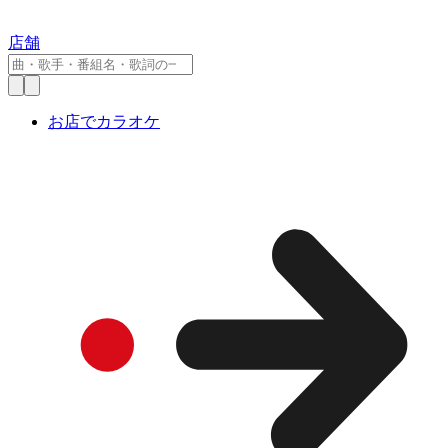
店舗
お店でカラオケ