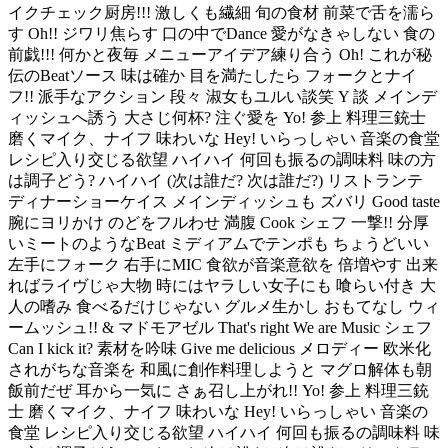
イクチェック厨房!!! 激しくも繊細 旬の食材 前菜で舌を濡ら
す Oh!! ジワリ焦らす 口の中でDance 愛がなきゃしない 食の
前戯!!! 何かと夜毎 メニューアイデア練り合う Oh! これが秘
伝のBeatソース 味は確か 目を満たしたら フォークとナイ
フ!! 派手なアクション 段々 淑女もユルい談笑 Y 談 メインデ
ィッシュへ誘う 大さじ何杯? 注ぐ愛を Yo! 参上 料理三銃士
磨くマイク、ナイフ 味わいな Hey! いらっしゃい 音楽の食堂
レシピ入り交じる欲望 ハイハイ 何回も振るの調味料 味の方
は調子どう? ハイハイ (次は誰だ? 次は誰だ?) リストランテ
ディナーショーケイス メインディッシュも ズバリ Good taste
腕にヨリかけ のどをフルわせ 満腹 Cook シェフ 一撃!! 分厚
いミートのようなBeat ミディアムでテンポも ちょうどいい
左手にフォーク 右手にMIC 食欲が音楽意欲を 倍増やす 出来
ればライヴじゃ大物 時にはヤラしい女子にも 喰らい付き 大
人の嗜み 食べるだけじゃない グルメ生かし おもてなし ウィ
ームッシュ!! & マドモアゼル That's right We are Music シェフ
Can I kick it? 素材を吟味 Give me delicious メロディー 欧米化
されがちな音楽を 和風に創作料理しようと マグロ解体も朝
飯前だぜ 耳から一気に さぁ召し上がれ!! Yo! 参上 料理三銃
士 磨くマイク、ナイフ 味わいな Hey! いらっしゃい 音楽の
食堂 レシピ入り交じる欲望 ハイハイ 何回も振るの調味料 味