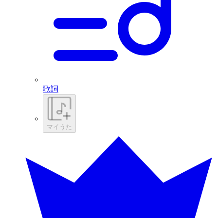
歌詞
マイうた