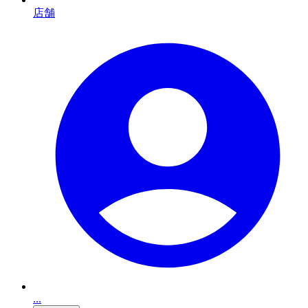
店舗
...