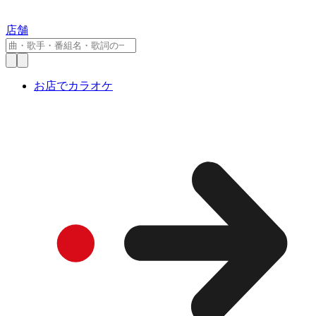
店舗
お店でカラオケ