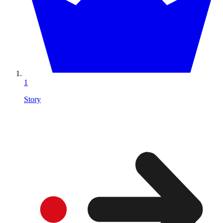
1
Story