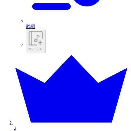
歌詞
マイうた
2