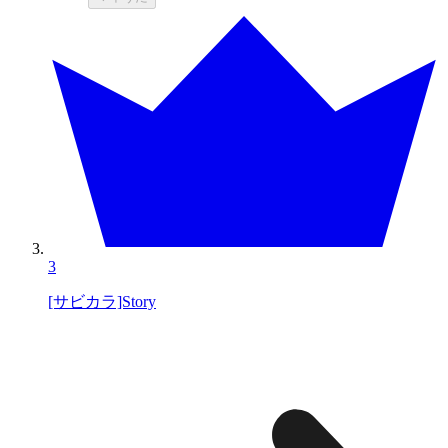
3
[サビカラ]Story