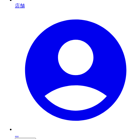
店舗
...