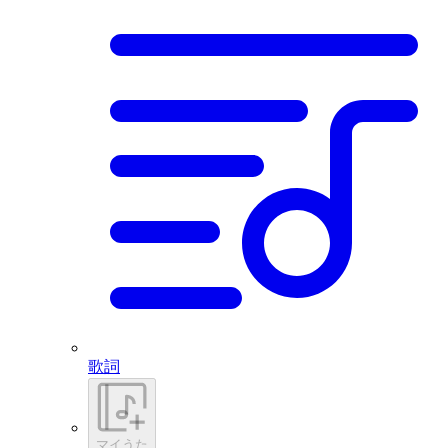
歌詞
マイうた