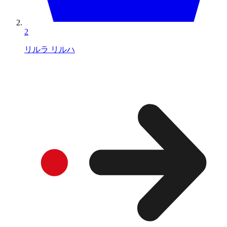
2
リルラ リルハ