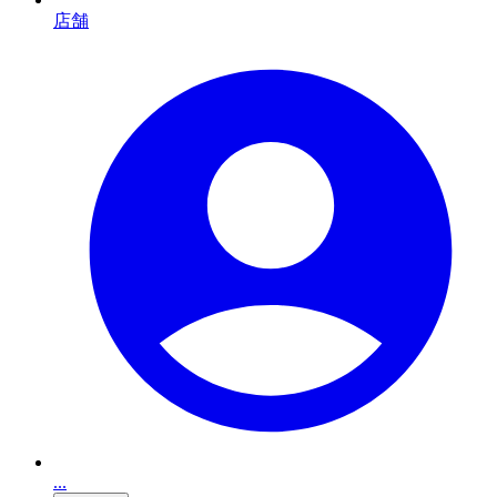
店舗
...