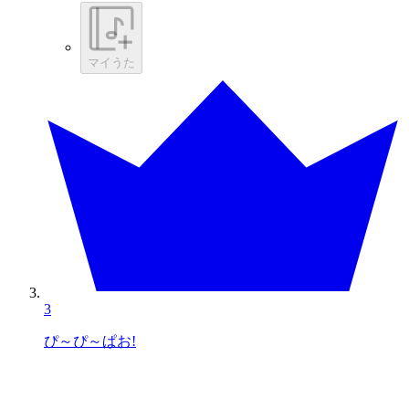
マイうた
3
ぴ～ぴ～ぱお!