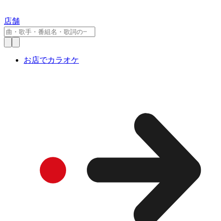
店舗
お店でカラオケ