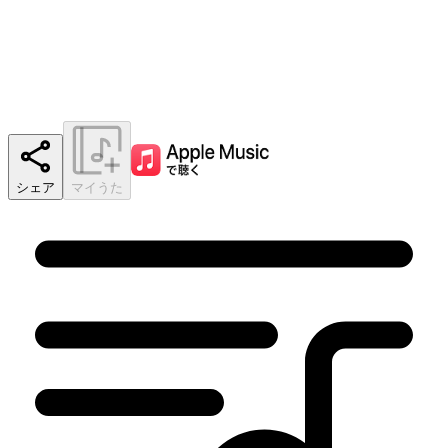
シェア
マイうた