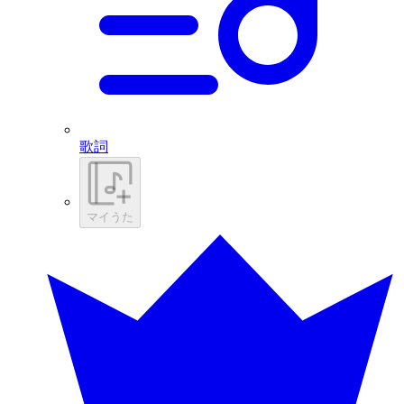
歌詞
マイうた