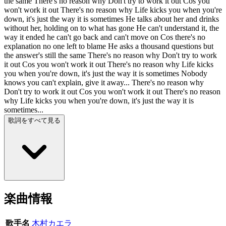
the same There's no reason why Don't try to work it out Cos you
won't work it out There's no reason why Life kicks you when you're
down, it's just the way it is sometimes He talks about her and drinks
without her, holding on to what has gone He can't understand it, the
way it ended he can't go back and can't move on Cos there's no
explanation no one left to blame He asks a thousand questions but
the answer's still the same There's no reason why Don't try to work
it out Cos you won't work it out There's no reason why Life kicks
you when you're down, it's just the way it is sometimes Nobody
knows you can't explain, give it away... There's no reason why
Don't try to work it out Cos you won't work it out There's no reason
why Life kicks you when you're down, it's just the way it is
sometimes...
歌詞をすべて見る
楽曲情報
歌手名
木村カエラ