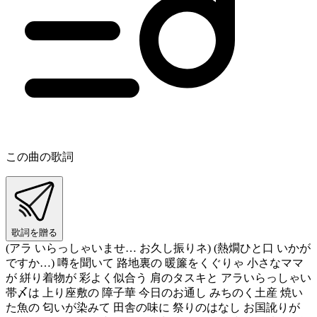
この曲の歌詞
歌詞を贈る
(アラ いらっしゃいませ… お久し振りネ) (熱燗ひと口 いかが
ですか…) 噂を聞いて 路地裏の 暖簾をくぐりゃ 小さなママ
が 絣り着物が 彩よく似合う 肩のタスキと アラいらっしゃい
帯〆は 上り座敷の 障子華 今日のお通し みちのく土産 焼い
た魚の 匂いが染みて 田舎の味に 祭りのはなし お国訛りが