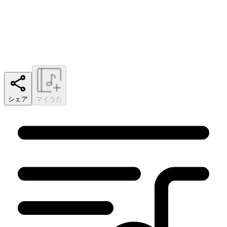
シェア
マイうた