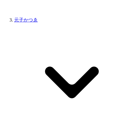
元子かつゑ