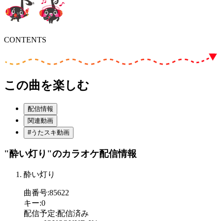
CONTENTS
この曲を楽しむ
配信情報
関連動画
#うたスキ動画
"酔い灯り"
のカラオケ配信情報
酔い灯り
曲番号
:
85622
キー
:
0
配信予定
:
配信済み