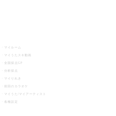
全国カラオケ大会
イベント・キャンペーン
うたスキ
マイルーム
マイうたスキ動画
全国採点GP
分析採点
マイりれき
前回のカラオケ
マイうた/マイアーティスト
各種設定
お店でカラオケ