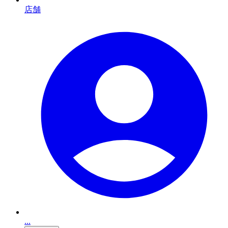
店舗
...