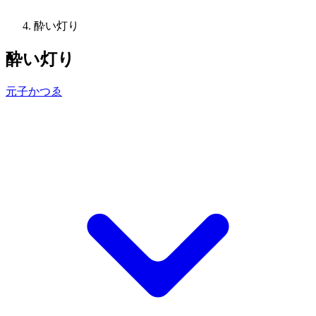
酔い灯り
酔い灯り
元子かつゑ