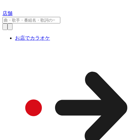
店舗
お店でカラオケ