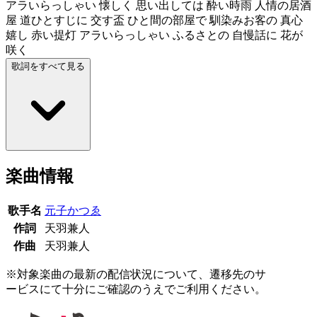
アラいらっしゃい 懐しく 思い出しては 酔い時雨 人情の居酒
屋 道ひとすじに 交す盃 ひと間の部屋で 馴染みお客の 真心
嬉し 赤い提灯 アラいらっしゃい ふるさとの 自慢話に 花が
咲く
歌詞をすべて見る
楽曲情報
歌手名
元子かつゑ
作詞
天羽兼人
作曲
天羽兼人
※対象楽曲の最新の配信状況について、遷移先のサ
ービスにて十分にご確認のうえでご利用ください。