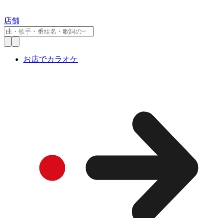
店舗
お店でカラオケ