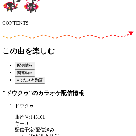
CONTENTS
この曲を楽しむ
配信情報
関連動画
#うたスキ動画
"ドウクゥ"
のカラオケ配信情報
ドウクゥ
曲番号
:
143101
キー
:
0
配信予定
:
配信済み
JOYSOUND X1