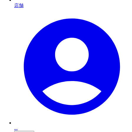
店舗
...