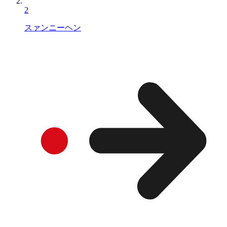
2
スァンニーヘン