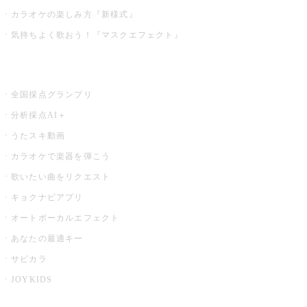
カラオケの楽しみ方『新様式』
気持ちよく歌おう！『マスクエフェクト』
お店でもっと楽しむ
全国採点グランプリ
分析採点AI＋
うたスキ動画
カラオケで楽器を弾こう
歌いたい曲をリクエスト
キョクナビアプリ
オートボーカルエフェクト
あなたの最適キー
サビカラ
JOYKIDS