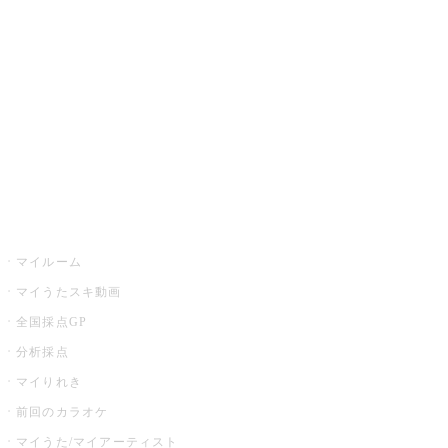
カラオケ楽曲・歌詞検索
カラオケ店舗検索
全国カラオケ大会
イベント・キャンペーン
うたスキ
マイルーム
マイうたスキ動画
全国採点GP
分析採点
マイりれき
前回のカラオケ
マイうた/マイアーティスト