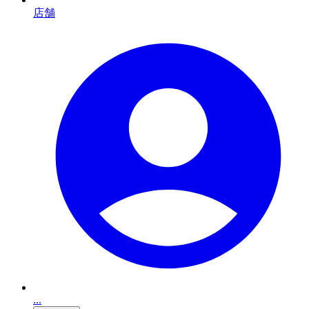
店舗
...