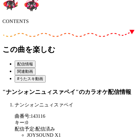
CONTENTS
この曲を楽しむ
配信情報
関連動画
#うたスキ動画
"ナンシォンニュィスァペイ"
のカラオケ配信情報
ナンシォンニュィスァペイ
曲番号
:
143116
キー
:
0
配信予定
:
配信済み
JOYSOUND X1