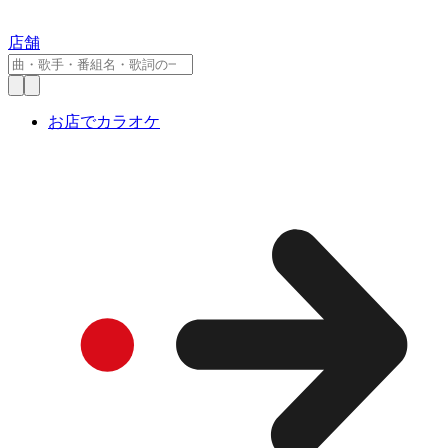
店舗
お店でカラオケ