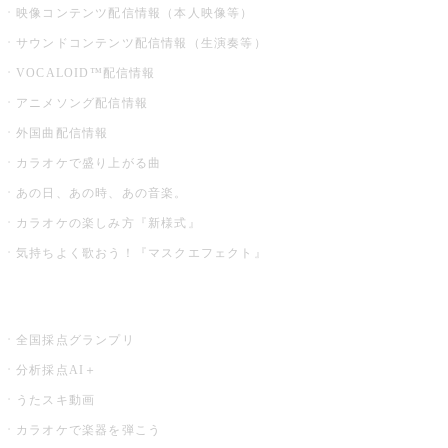
映像コンテンツ配信情報（本人映像等）
サウンドコンテンツ配信情報（生演奏等）
VOCALOID™配信情報
アニメソング配信情報
外国曲配信情報
カラオケで盛り上がる曲
あの日、あの時、あの音楽。
カラオケの楽しみ方『新様式』
気持ちよく歌おう！『マスクエフェクト』
お店でもっと楽しむ
全国採点グランプリ
分析採点AI＋
うたスキ動画
カラオケで楽器を弾こう