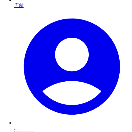
店舗
...