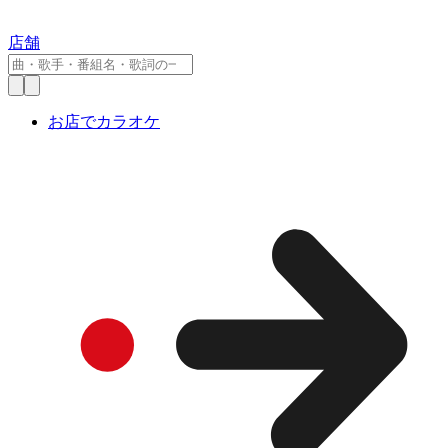
店舗
お店でカラオケ