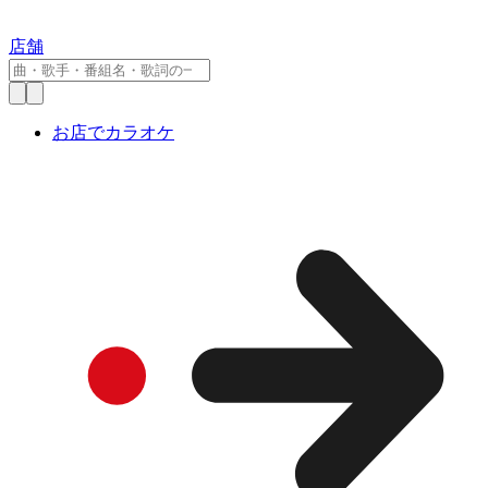
店舗
お店でカラオケ