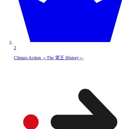
2
Climax-Action ～The 電王 History～