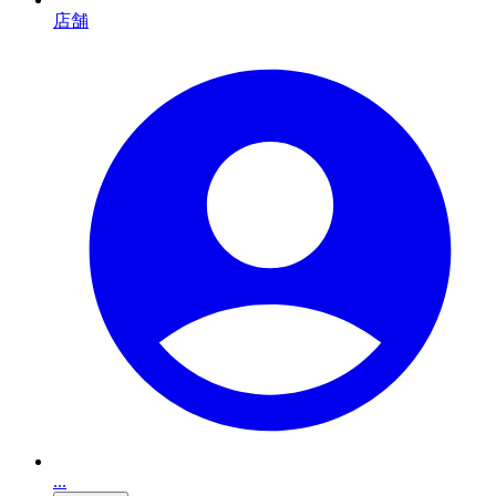
店舗
...