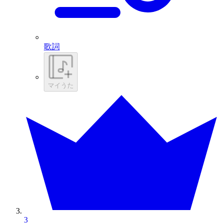
歌詞
マイうた
3