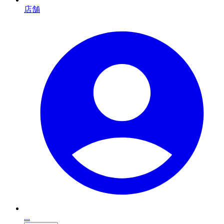
店舗
...