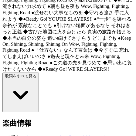
流されない力求めて ●朝も昼も夜も Wow, Fighting, Fighting,
Fighting Road ●渡せない大事なものを ◆守れる強さ 手に入
れよう ◆●Ready Go! YOU'RE SLAYERS!! ●“一歩" を譲れる
余裕が 素敵なことでも ●引けない場面があるなら それはき
っと正義 ◆古びた地図に火を点けたら 真実の旅路が始まる
◆本当の自分の姿を 追い続けてさすらう どこまでも ●Keep
On, Shining, Shining, Shining On Wow, Fighting, Fighting,
Fighting Road ●「仕方ない」なんて言葉は ◆今すぐに 忘れ
てしまえばいいのさ ●過去と現在と未来 Wow, Fighting,
Fighting. Fighting Road ●この道の先を見つめて ◆思い出に負
けたくないから ◆●Ready Go! WE'RE SLAYERS!!
歌詞をすべて見る
楽曲情報