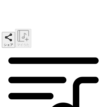
シェア
マイうた