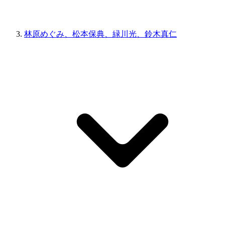
林原めぐみ、松本保典、緑川光、鈴木真仁