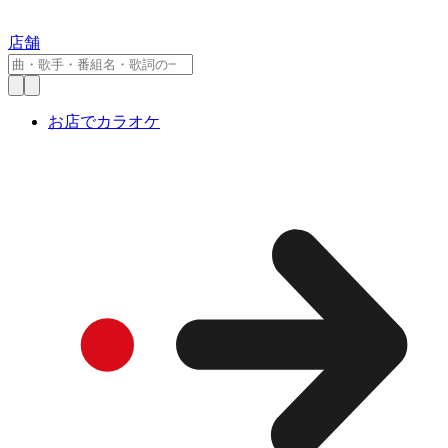
店舗
お店でカラオケ