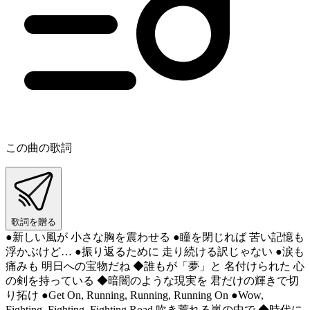
この曲の歌詞
歌詞を贈る
●新しい風が 小さな胸を震わせる ●瞳を閉じれば 苦い記憶も
浮かぶけど… ●振り返るために 走り続ける訳じゃない ●涙も
痛みも 明日への宝物だね ◆誰もが「夢」と 名付けられた 心
の剣を持っている ◆暗闇のような現実を 君だけの輝きで切
り拓け ●Get On, Running, Running, Running On ●Wow,
Fighting, Fighting, Fighting Road 吹き荒れる嵐の中で ◆時代に