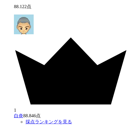
88
.
122
点
1
白炎
88.846点
採点ランキングを見る