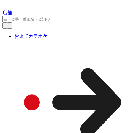
店舗
お店でカラオケ