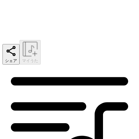
シェア
マイうた