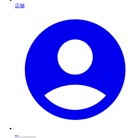
店舗
...