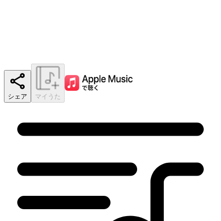
シェア
マイうた