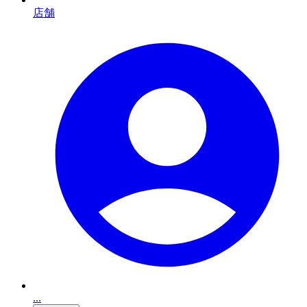
店舗
...