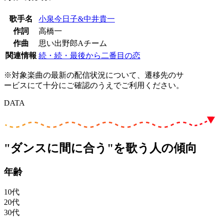
歌手名
小泉今日子&中井貴一
作詞
高橋一
作曲
思い出野郎Aチーム
関連情報
続・続・最後から二番目の恋
※対象楽曲の最新の配信状況について、遷移先のサ
ービスにて十分にご確認のうえでご利用ください。
DATA
"ダンスに間に合う"を歌う人の傾向
年齢
10代
20代
30代