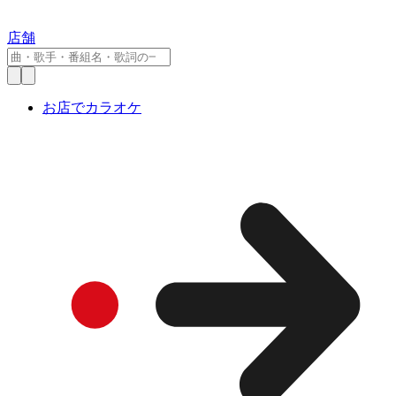
店舗
お店でカラオケ