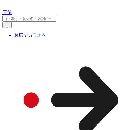
店舗
お店でカラオケ