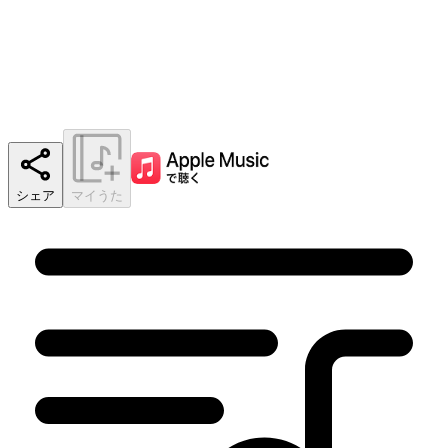
シェア
マイうた