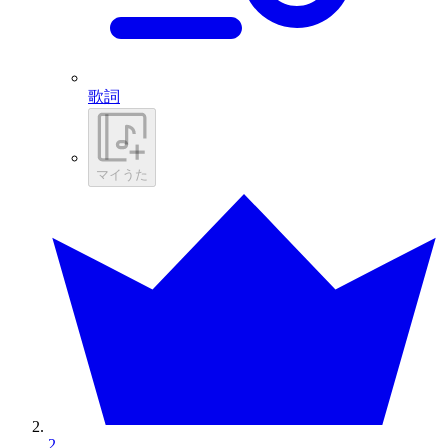
歌詞
マイうた
2