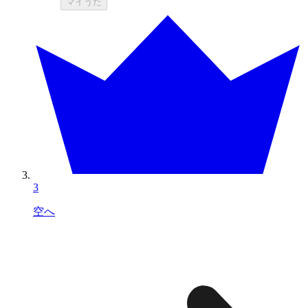
マイうた
3
空へ