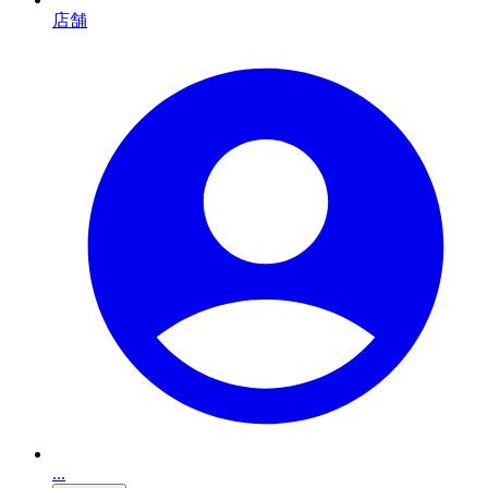
店舗
...