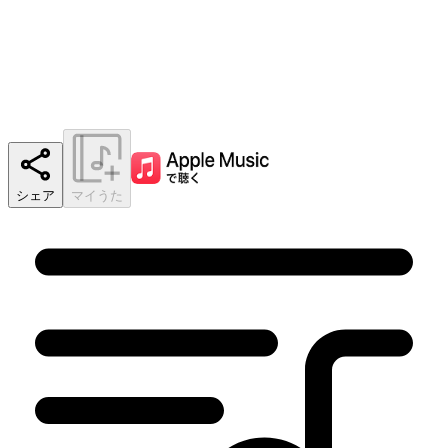
シェア
マイうた