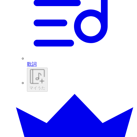
歌詞
マイうた