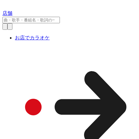
店舗
お店でカラオケ