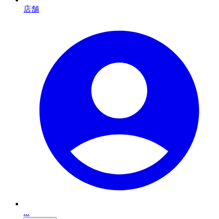
店舗
...