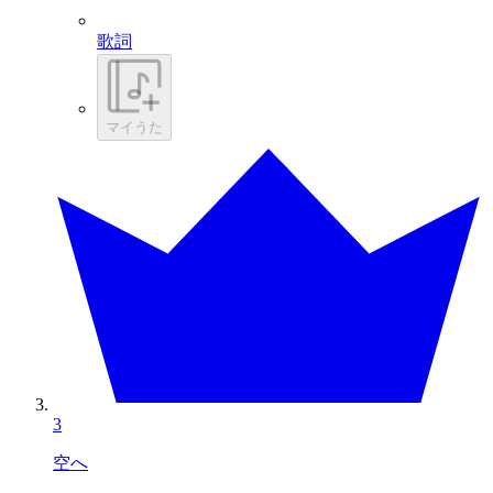
歌詞
マイうた
3
空へ