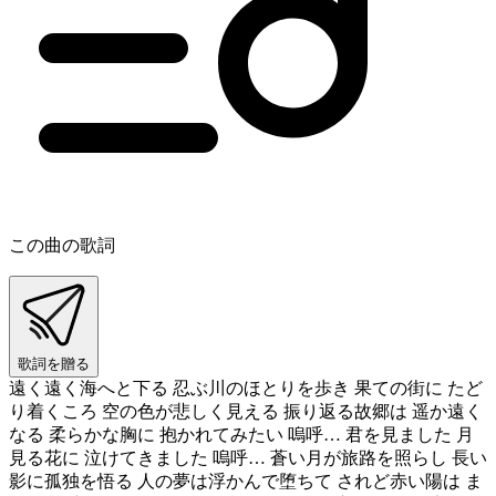
この曲の歌詞
歌詞を贈る
遠く遠く海へと下る 忍ぶ川のほとりを歩き 果ての街に たど
り着くころ 空の色が悲しく見える 振り返る故郷は 遥か遠く
なる 柔らかな胸に 抱かれてみたい 嗚呼… 君を見ました 月
見る花に 泣けてきました 嗚呼… 蒼い月が旅路を照らし 長い
影に孤独を悟る 人の夢は浮かんで堕ちて されど赤い陽は ま