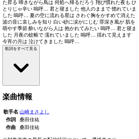
た昇る 啼きながら鳥は 何処へ帰るだろう 翔び慣れた夜も ひ
とりじゃ辛い 嗚呼… 君と寝ました 他人のままで 惚れていま
した 嗚呼… 夏の空に流れる星は さわぐ胸をかすめて消えた
波の音に哀しみを知り 白い砂に涙がにじむ 罪深き風が 肌を
萌やす季節 酔いながら人は 抱かれてみたい 嗚呼… 君と寝ま
した 月夜の蚊帳で 濡れていました 嗚呼… 揺れて見えます
今宵の月は 泣けてきました 嗚呼…
歌詞をすべて見る
楽曲情報
歌手名
山崎まさよし
作詞
桑田佳祐
作曲
桑田佳祐