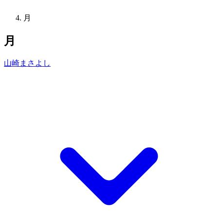
月
月
山崎まさよし