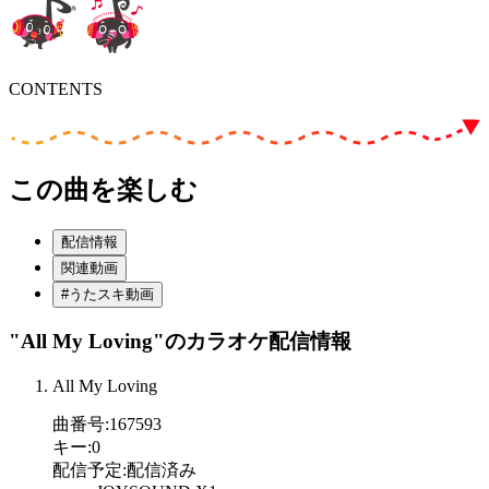
CONTENTS
この曲を楽しむ
配信情報
関連動画
#うたスキ動画
"All My Loving"
のカラオケ配信情報
All My Loving
曲番号
:
167593
キー
:
0
配信予定
:
配信済み