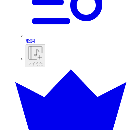
歌詞
マイうた