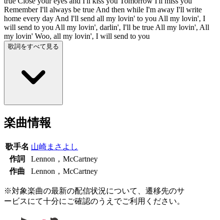
true Close your eyes and I'll kiss you Tomorrow I'll miss you
Remember I'll always be true And then while I'm away I'll write
home every day And I'll send all my lovin' to you All my lovin', I
will send to you All my lovin', darlin', I'll be true All my lovin', All
my lovin' Woo, all my lovin', I will send to you
歌詞をすべて見る
楽曲情報
歌手名
山崎まさよし
作詞
Lennon，McCartney
作曲
Lennon，McCartney
※対象楽曲の最新の配信状況について、遷移先のサ
ービスにて十分にご確認のうえでご利用ください。