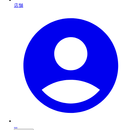
店舗
...