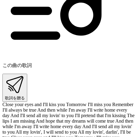
この曲の歌詞
歌詞を贈る
Close your eyes and I'll kiss you Tomorrow I'll miss you Remember
I'll always be true And then while I'm away I'll write home every
day And I'll send all my lovin' to you I'll pretend that I'm kissing The
lips I am missing And hope that my dreams will come true And then
while I'm away I'll write home every day And I'll send all my lovin'
to you All my lovin', I will send to you All my lovin', darlin', I'll be