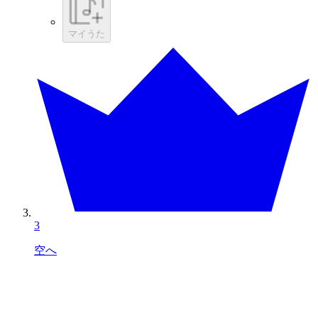
マイうた
3
空へ