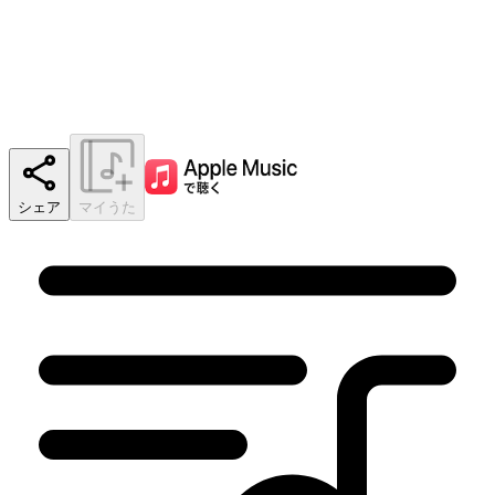
シェア
マイうた