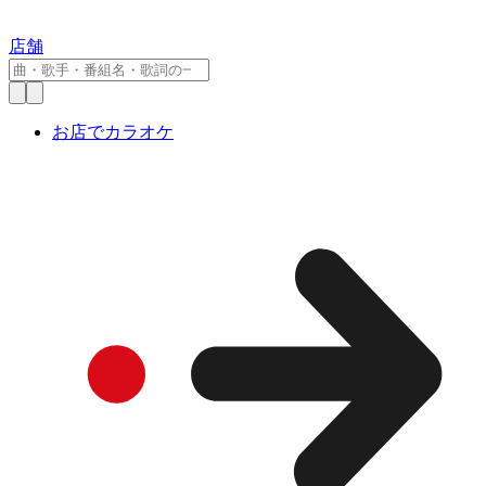
店舗
お店でカラオケ