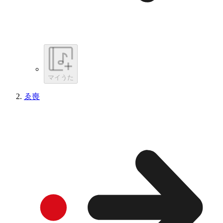
マイうた
ゑ喪