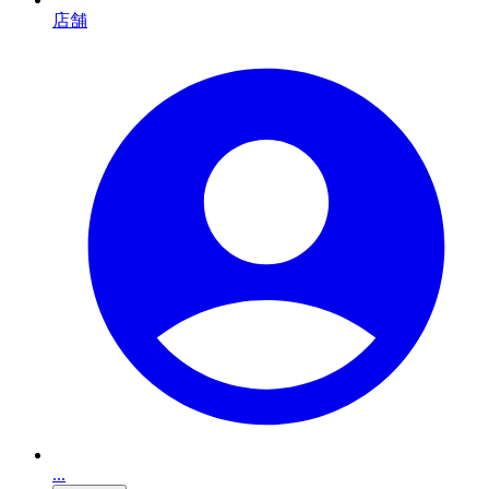
店舗
...