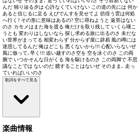
はないぜ そのまま､ 走っていればいいのさ そう容易くない
んだ 独り辿る夕は 心許なくていけない この道の先には 何か
あると信じるに足る えびでんすを見せてよ 彷徨う雲は何処
へ行く? その形に意味はあるの? 空に尋ねようと 返答はない
のさ カモメはまた海を渡る 俺だけを取り残して いくら嘆こ
うとも 変わりはしないなら 探し求める旅に出るのさ 未だな
い世界がまってる 相変わらず 分からず屋に辟易 風の噂には
迷惑してるんだ 俺はどこも 悪くないから!!! 心配いらないぜ
風に倣って､早く!!! 追い越すのさ空を 空を泳ぐのさ この両
腕で いつかそんな日がくる 海を駆けるのさ この両脚で 不思
議なことでは ないのだ 臆することはないぜ そのまま､ 走っ
ていればいいのさ
歌詞をすべて見る
楽曲情報