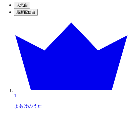
人気曲
最新配信曲
1
よあけのうた