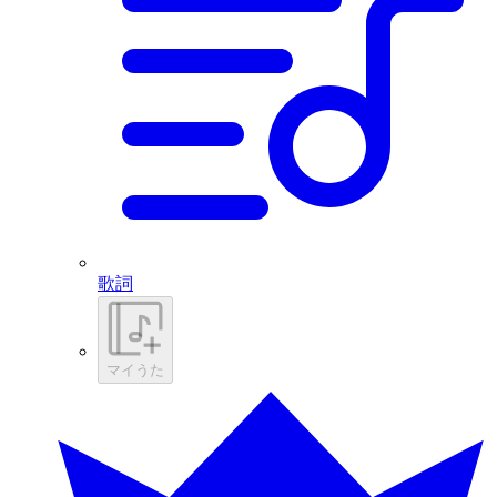
歌詞
マイうた