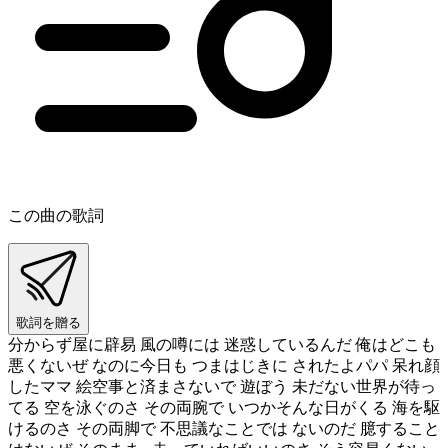
この曲の歌詞
歌詞を贈る
分からず屋に辟易 風の噂には 迷惑しているんだ 俺はどこも
悪くないぜ なのに今日も つまはじきに されたよパパ 呆れ顔
したママ 絵空事と済まさないで 遊ぼう 未だない世界が待っ
てる 空を泳ぐのさ その両腕で いつかそんな日がくる 海を駆
けるのさ その両脚で 不思議なことでは ないのだ 臆すること