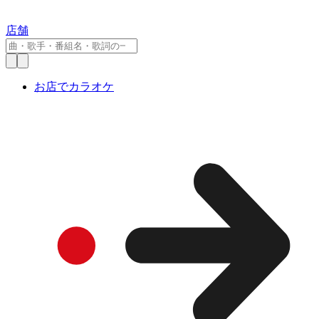
店舗
お店でカラオケ