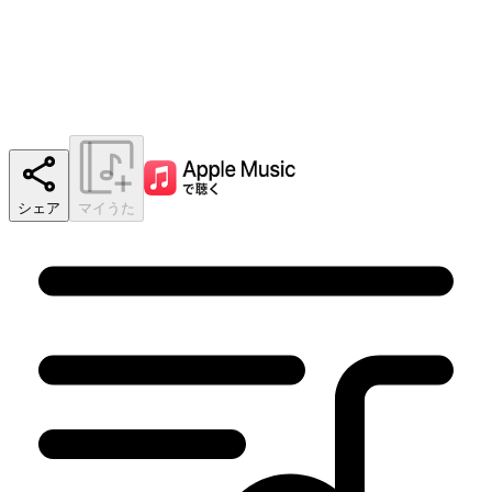
シェア
マイうた