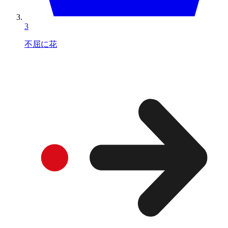
3
不屈に花