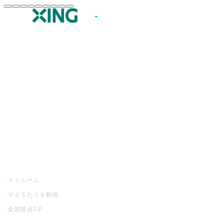
JOYSOUND.comトップ
カラオケ楽曲・歌詞検索
カラオケ店舗検索
全国カラオケ大会
イベント・キャンペーン
うたスキ
マイルーム
マイうたスキ動画
全国採点GP