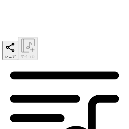
シェア
マイうた