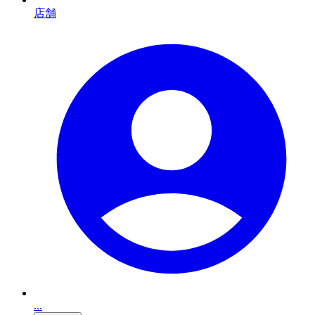
店舗
...