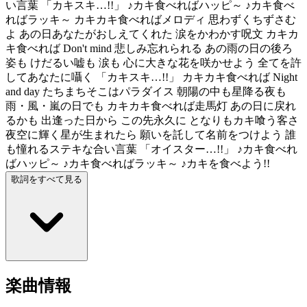
い言葉 「カキスキ…!!」 ♪カキ食べればハッピ～ ♪カキ食べ
ればラッキ～ カキカキ食べればメロディ 思わずくちずさむ
よ あの日あなたがおしえてくれた 涙をかわかす呪文 カキカ
キ食べれば Don't mind 悲しみ忘れられる あの雨の日の後ろ
姿も けだるい嘘も 涙も 心に大きな花を咲かせよう 全てを許
してあなたに囁く 「カキスキ…!!」 カキカキ食べれば Night
and day たちまちそこはパラダイス 朝陽の中も星降る夜も
雨・風・嵐の日でも カキカキ食べれば走馬灯 あの日に戻れ
るかも 出逢った日から この先永久に となりもカキ喰う客さ
夜空に輝く星が生まれたら 願いを託して名前をつけよう 誰
も憧れるステキな合い言葉 「オイスター…!!」 ♪カキ食べれ
ばハッピ～ ♪カキ食べればラッキ～ ♪カキを食べよう!!
歌詞をすべて見る
楽曲情報