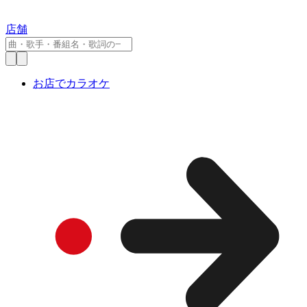
店舗
お店でカラオケ