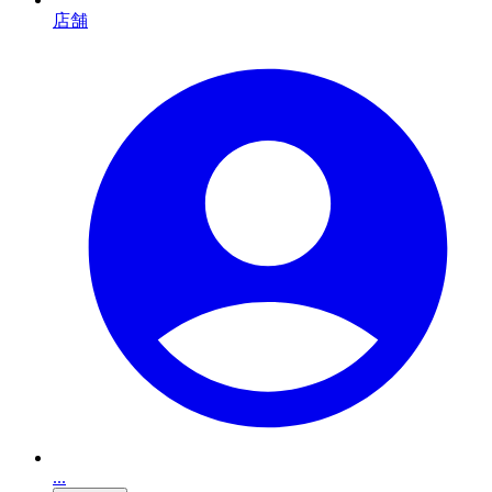
店舗
...