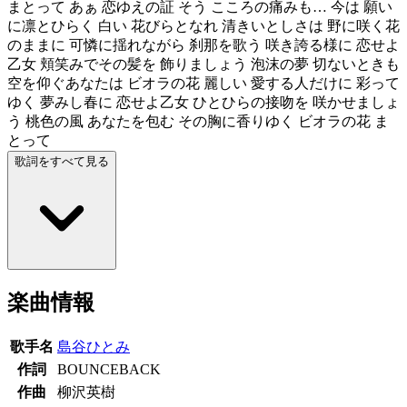
まとって あぁ 恋ゆえの証 そう こころの痛みも… 今は 願い
に凛とひらく 白い 花びらとなれ 清きいとしさは 野に咲く花
のままに 可憐に揺れながら 刹那を歌う 咲き誇る様に 恋せよ
乙女 頬笑みでその髪を 飾りましょう 泡沫の夢 切ないときも
空を仰ぐあなたは ビオラの花 麗しい 愛する人だけに 彩って
ゆく 夢みし春に 恋せよ乙女 ひとひらの接吻を 咲かせましょ
う 桃色の風 あなたを包む その胸に香りゆく ビオラの花 ま
とって
歌詞をすべて見る
楽曲情報
歌手名
島谷ひとみ
作詞
BOUNCEBACK
作曲
柳沢英樹