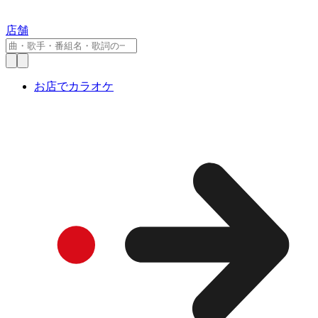
店舗
お店でカラオケ