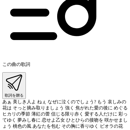
この曲の歌詞
歌詞を贈る
あぁ 美しき人よ ねぇ なぜに泣くのでしょう? もう 哀しみの
花は そっと摘み取りましょう 強く 焦がれた愛の後に めぐる
ヒカリの季節 薄紅の蕾 信じる限り赤く 愛する人だけに 彩っ
てゆく 夢みし春に 恋せよ乙女 ひとひらの接吻を 咲かせまし
ょう 桃色の風 あなたを包む その胸に香りゆく ビオラの花