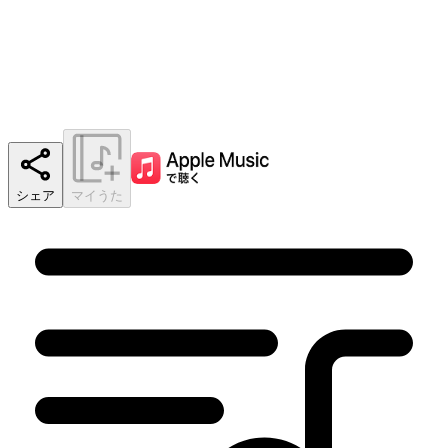
シェア
マイうた