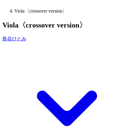
Viola〈crossover version〉
Viola〈crossover version〉
島谷ひとみ