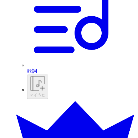
歌詞
マイうた