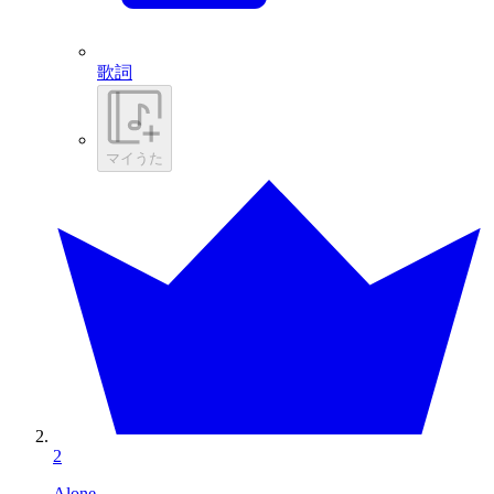
歌詞
マイうた
2
Alone