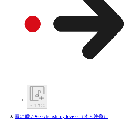
マイうた
雪に願いを～cherish my love～《本人映像》