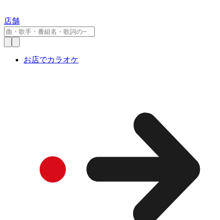
店舗
お店でカラオケ