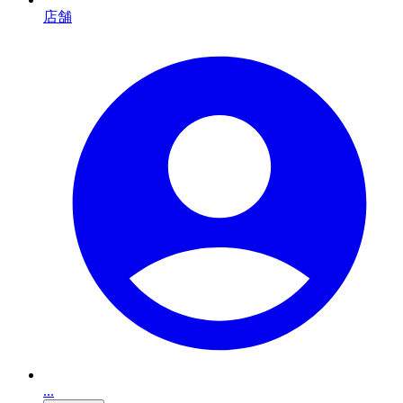
店舗
...