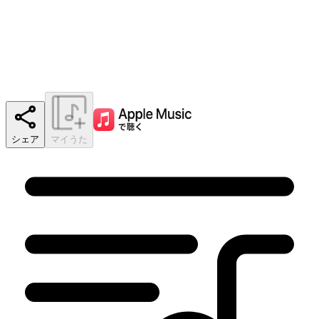
シェア
マイうた