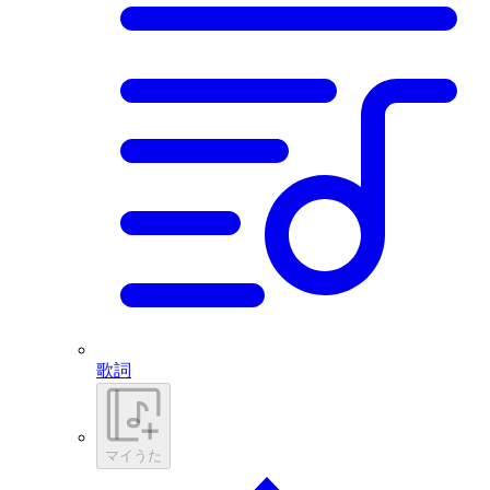
歌詞
マイうた