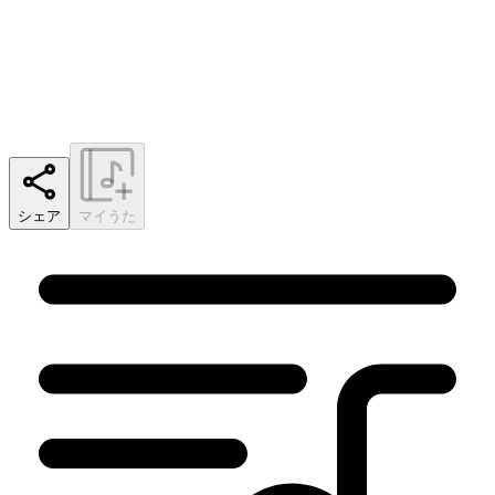
シェア
マイうた