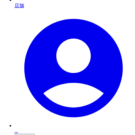
店舗
...