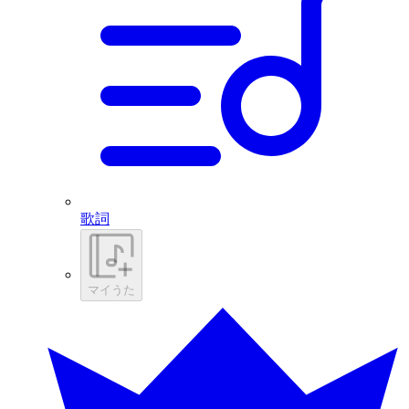
歌詞
マイうた