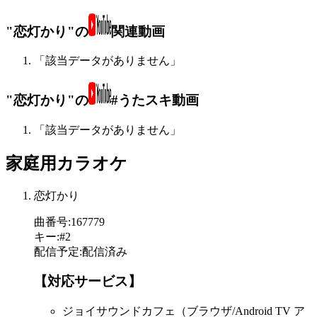
"恋灯かり"の
関連動画
「該当データがありません」
"恋灯かり"の
#うたスキ動画
「該当データがありません」
家庭用カラオケ
恋灯かり
曲番号
:
167779
キー
:
#2
配信予定
:
配信済み
【対応サービス】
ジョイサウンドカフェ（ブラウザ/Android TV ア