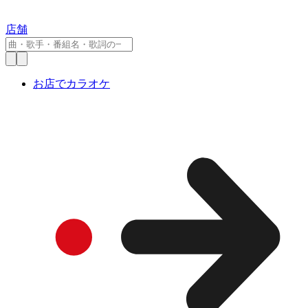
店舗
お店でカラオケ