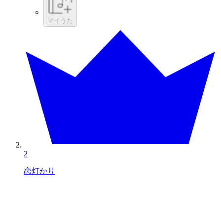
マイうた
2
恋灯かり