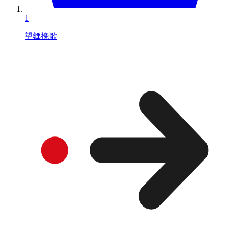
1
望郷挽歌