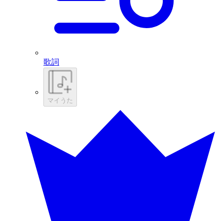
歌詞
マイうた