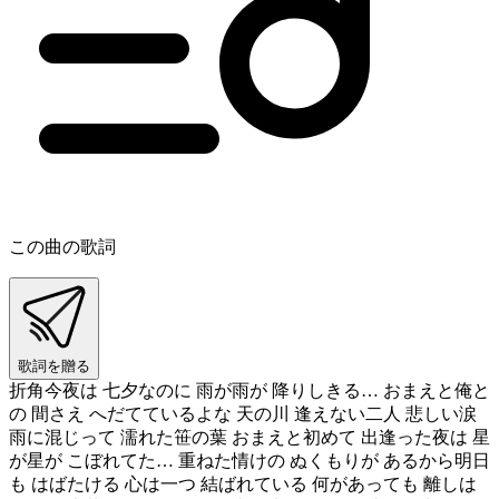
この曲の歌詞
歌詞を贈る
折角今夜は 七夕なのに 雨が雨が 降りしきる… おまえと俺と
の 間さえ へだてているよな 天の川 逢えない二人 悲しい涙
雨に混じって 濡れた笹の葉 おまえと初めて 出逢った夜は 星
が星が こぼれてた… 重ねた情けの ぬくもりが あるから明日
も はばたける 心は一つ 結ばれている 何があっても 離しは