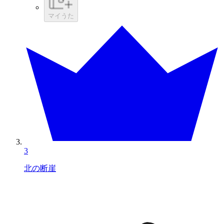
マイうた
3
北の断崖