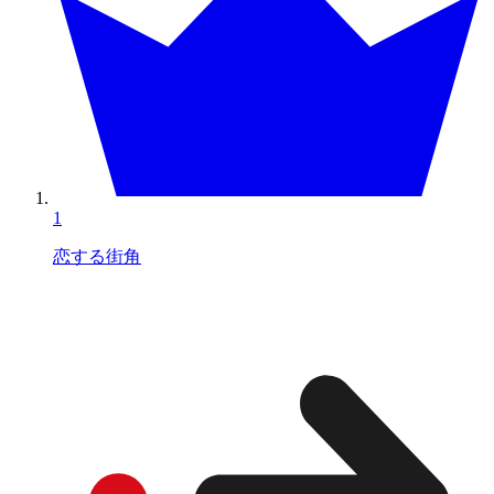
1
恋する街角