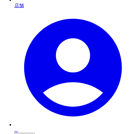
店舗
...