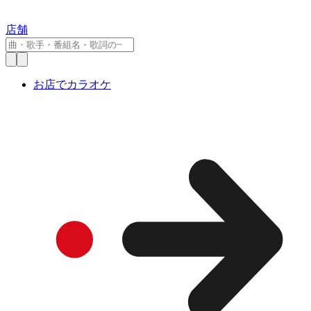
店舗
お店でカラオケ