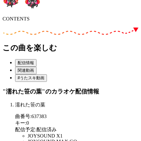
CONTENTS
この曲を楽しむ
配信情報
関連動画
#うたスキ動画
"濡れた笹の葉"
のカラオケ配信情報
濡れた笹の葉
曲番号
:
637383
キー
:
0
配信予定
:
配信済み
JOYSOUND X1