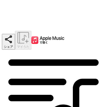
シェア
マイうた