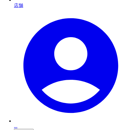
店舗
...