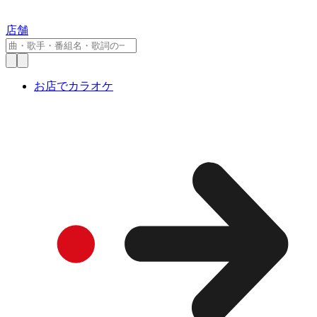
店舗
お店でカラオケ