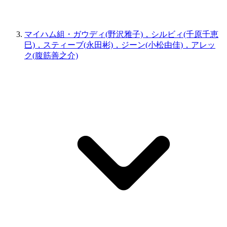
マイハム組・ガウディ(野沢雅子)，シルビィ(千原千恵
巳)，スティーブ(永田彬)，ジーン(小松由佳)，アレッ
ク(腹筋善之介)