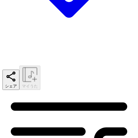
シェア
マイうた