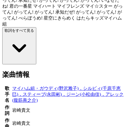
ってん! 承知だぜ! がってん! がってん! がってん! いなせだ
ね! 君の一番星 マイハート マイフレンズ マイ☆スター がっ
てん! がってん! がってん! 承知だぜ! がってん! がってん! が
ってん! べらぼうめ! 星空にきらめく はたらキッズマイハム
組
歌詞をすべて見る
楽曲情報
歌
マイハム組・ガウディ(野沢雅子)，シルビィ(千原千恵
手
巳)，スティーブ(永田彬)，ジーン(小松由佳)，アレック
名
(腹筋善之介)
作
岩崎貴文
詞
作
岩崎貴文
曲