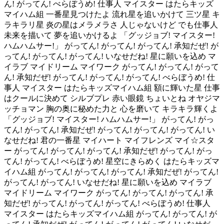
ん! がってん! べらぼうめ! 仕事人 マイスター はたらキッズ
マイハム組 一番星見つけたよ 流れ星を追いかけて 三ツ星 キ
ラキラリ星 炎の星はメラメラさ 人じゃないけど でも仕事人
未来を描いて 夢を追いかけるよ 「グッジョブ! マイスター!
ハムハムサー!」 がってん! がってん! がってん! 承知だぜ! が
ってん! がってん! がってん! いなせだね! 星に願いを込め マ
イラブ マイドリーム マイワーク がってん! がってん! がって
ん! 承知だぜ! がってん! がってん! がってん! べらぼうめ! 仕
事人 マイスター はたらキッズマイハム組 額に輝いた星 仕事
はクールに決めて シルブプレ 赤い眼鏡 ちょいとね オヤジマ
ッチョマン 胸の奥に秘めた力と 心を磨いて キラキラ輝くよ
「グッジョブ! マイスター! ハムハムサー!」 がってん! がっ
てん! がってん! 承知だぜ! がってん! がってん! がってん! い
なせだね! 君の一番星 マイハート マイフレンズ マイ☆スタ
ー がってん! がってん! がってん! 承知だぜ! がってん! がっ
てん! がってん! べらぼうめ! 星空にきらめく はたらキッズマ
イハム組 がってん! がってん! がってん! 承知だぜ! がってん!
がってん! がってん! いなせだね! 星に願いを込め マイラブ
マイドリーム マイワーク がってん! がってん! がってん! 承
知だぜ! がってん! がってん! がってん! べらぼうめ! 仕事人
マイスター はたらキッズマイハム組 がってん! がってん! が