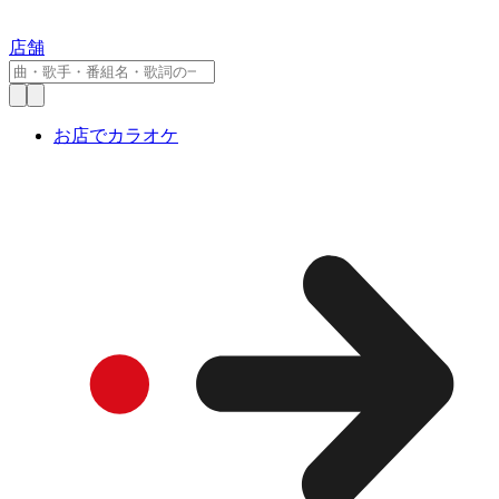
店舗
お店でカラオケ