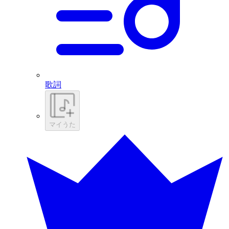
歌詞
マイうた