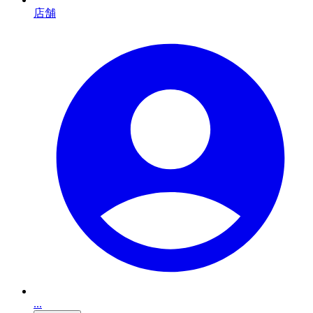
店舗
...