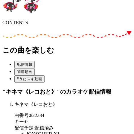
CONTENTS
この曲を楽しむ
配信情報
関連動画
#うたスキ動画
"キネマ《レコおと》"
のカラオケ配信情報
キネマ《レコおと》
曲番号
:
822384
キー
:
0
配信予定
:
配信済み
JOYSOUND X1