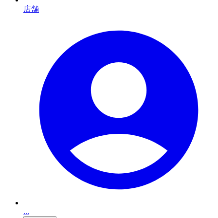
店舗
...