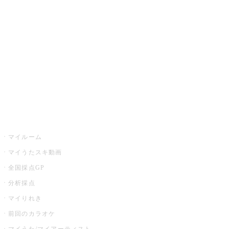
カラオケ楽曲・歌詞検索
カラオケ店舗検索
全国カラオケ大会
イベント・キャンペーン
うたスキ
マイルーム
マイうたスキ動画
全国採点GP
分析採点
マイりれき
前回のカラオケ
マイうた/マイアーティスト