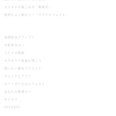
カラオケの楽しみ方『新様式』
気持ちよく歌おう！『マスクエフェクト』
お店でもっと楽しむ
全国採点グランプリ
分析採点AI＋
うたスキ動画
カラオケで楽器を弾こう
歌いたい曲をリクエスト
キョクナビアプリ
オートボーカルエフェクト
あなたの最適キー
サビカラ
JOYKIDS