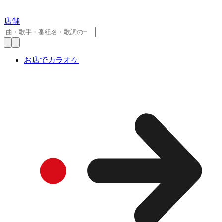
店舗
お店でカラオケ