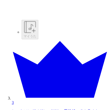
マイうた
3