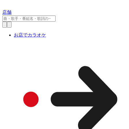
店舗
お店でカラオケ