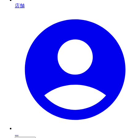
店舗
...