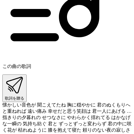
この曲の歌詞
歌詞を贈る
懐かしい音色が 聞こえてたね 胸に穏やかに 君のぬくもりへ
と重ねれば 遠い痛み 幸せだと思う笑顔は 君一人にあげる …
指きりの夕暮れの せつなさに やわらかく揺れてる はかなげ
な一瞬の 気持ち紡ぐ 君と ずっとずっと変わらず 君の中に咲
く花が 枯れぬように 膝を抱えて寝た 頼りのない夜の寂しさ