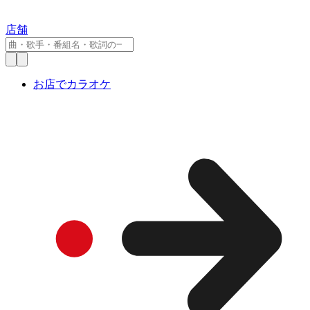
店舗
お店でカラオケ