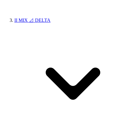
II MIX ⊿ DELTA