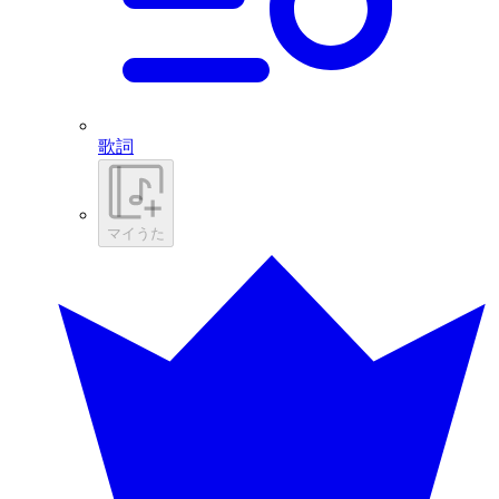
歌詞
マイうた