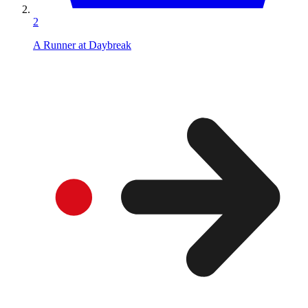
2
A Runner at Daybreak