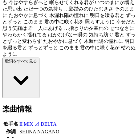
も 今はやすらぎへと 眠らせてくれる君が いつのまにか増え
た思い出 ただ一つの気持ち …影踏みのひたむきさ そのまま
に たおやかに息づく 木漏れ陽の憧れに 明日を綴る君と ずっ
とずっと このまま 君の中に咲く花を 照らすように 幸せだと
思う笑顔は 君一人にあげる …指きりの夕暮れの せつなさに
やわらかく揺れてる はかなげな一瞬の 気持ち紡ぐ 君と ずっ
とずっと変わらず たおやかに息づく 木漏れ陽の憧れに 明日
を綴る君と ずっとずっと このまま 君の中に咲く花が 枯れぬ
ように
歌詞をすべて見る
楽曲情報
歌手名
II MIX ⊿ DELTA
作詞
SHIINA NAGANO