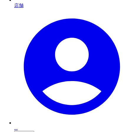
店舗
...