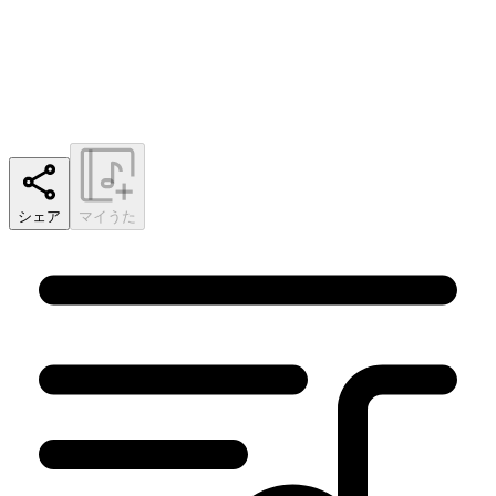
シェア
マイうた