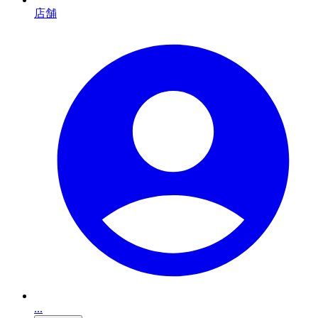
店舗
...