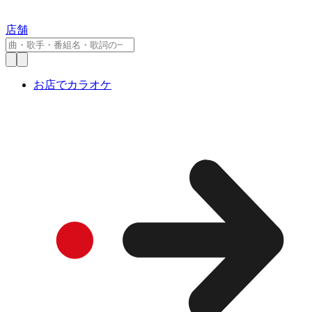
店舗
お店でカラオケ