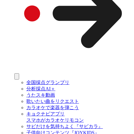
全国採点グランプリ
分析採点AI＋
うたスキ動画
歌いたい曲をリクエスト
カラオケで楽器を弾こう
キョクナビアプリ
スマホがカラオケリモコン
サビだけを気持ちよく『サビカラ』
子供向けコンテンツ『JOYKIDS』