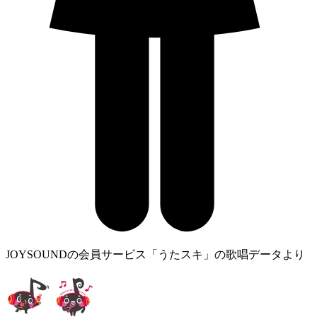
JOYSOUNDの会員サービス「うたスキ」の歌唱データより