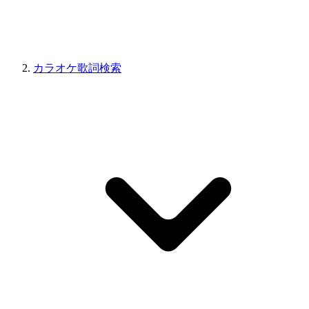
カラオケ歌詞検索