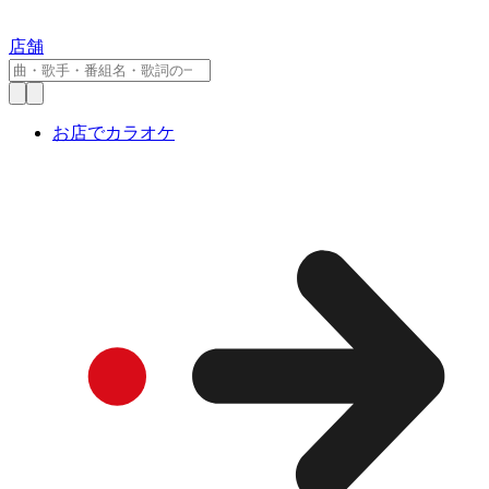
店舗
お店でカラオケ