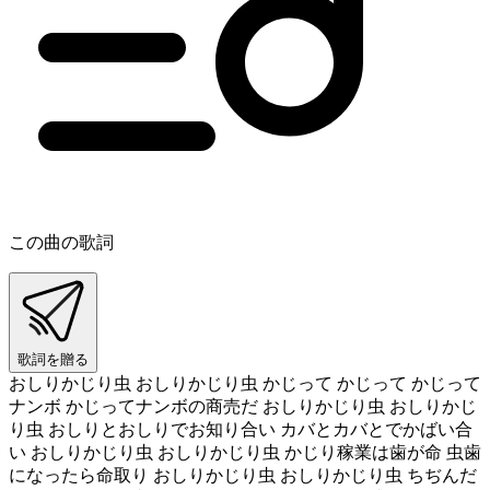
この曲の歌詞
歌詞を贈る
おしりかじり虫 おしりかじり虫 かじって かじって かじって
ナンボ かじってナンボの商売だ おしりかじり虫 おしりかじ
り虫 おしりとおしりでお知り合い カバとカバとでかばい合
い おしりかじり虫 おしりかじり虫 かじり稼業は歯が命 虫歯
になったら命取り おしりかじり虫 おしりかじり虫 ちぢんだ