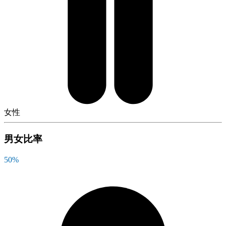
女性
男女比率
50
%