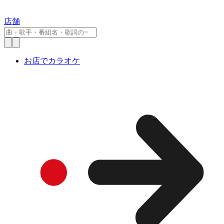
店舗
お店でカラオケ