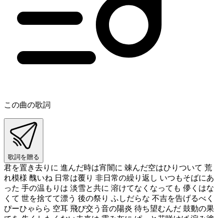
この曲の歌詞
歌詞を贈る
君を置き去りに 進んだ時は宵闇に 竦んだ空はひりついて 荒
れ模様 醜いね 日常は覆り 非日常の繰り返し いつもそばにあ
った 手の温もりは 淡雪と共に 溶けてなくなっても 儚くはな
くて 世を捨てて漂う 後の祭り ふしだらな 不吉を告げるべく
ぴーひゃらら 空耳 飛び交う音の陽炎 待ち望むんだ 鼓動の果