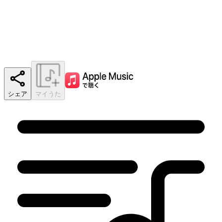
シェア
マイうた