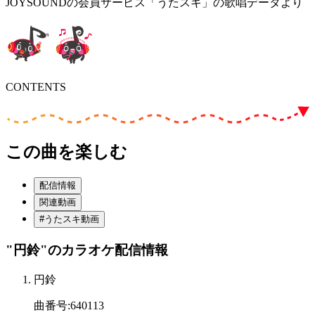
JOYSOUNDの会員サービス「うたスキ」の歌唱データより
CONTENTS
この曲を楽しむ
配信情報
関連動画
#うたスキ動画
"円鈴"
のカラオケ配信情報
円鈴
曲番号
:
640113