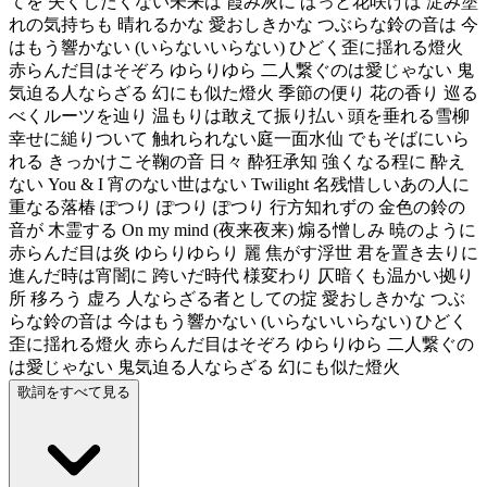
てを 失くしたくない未来は 霞み灰に ぱっと花咲けば 淀み塗
れの気持ちも 晴れるかな 愛おしきかな つぶらな鈴の音は 今
はもう響かない (いらないいらない) ひどく歪に揺れる燈火
赤らんだ目はそぞろ ゆらりゆら 二人繋ぐのは愛じゃない 鬼
気迫る人ならざる 幻にも似た燈火 季節の便り 花の香り 巡る
べくルーツを辿り 温もりは敢えて振り払い 頭を垂れる雪柳
幸せに縋りついて 触れられない庭一面水仙 でもそばにいら
れる きっかけこそ鞠の音 日々 酔狂承知 強くなる程に 酔え
ない You & I 宵のない世はない Twilight 名残惜しいあの人に
重なる落椿 ぽつり ぽつり ぽつり 行方知れずの 金色の鈴の
音が 木霊する On my mind (夜来夜来) 煽る憎しみ 暁のように
赤らんだ目は炎 ゆらりゆらり 麗 焦がす浮世 君を置き去りに
進んだ時は宵闇に 跨いだ時代 様変わり 仄暗くも温かい拠り
所 移ろう 虚ろ 人ならざる者としての掟 愛おしきかな つぶ
らな鈴の音は 今はもう響かない (いらないいらない) ひどく
歪に揺れる燈火 赤らんだ目はそぞろ ゆらりゆら 二人繋ぐの
は愛じゃない 鬼気迫る人ならざる 幻にも似た燈火
歌詞をすべて見る