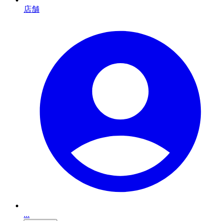
店舗
...