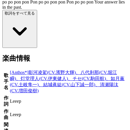
po po pon pon Pon po po pon pon Pon po po pon Your answer lies
in the past.
歌詞をすべて見る
楽曲情報
[Anthos*]影河凌駕(CV.濱野大輝)、八代刹那(CV.堀江
歌
瞬)、灯堂理人(CV.伊東健人)、チセ(CV.駒田航)、如月薫
手
(CV.土岐隼一)、結城眞紘(CV.山下誠一郎)、清瀬陽汰
名
(CV.増田俊樹)
作
Leeep
詞
作
Leeep
曲
関