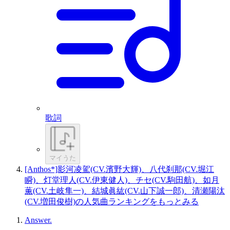
歌詞
マイうた
[Anthos*]影河凌駕(CV.濱野大輝)、八代刹那(CV.堀江
瞬)、灯堂理人(CV.伊東健人)、チセ(CV.駒田航)、如月
薫(CV.土岐隼一)、結城眞紘(CV.山下誠一郎)、清瀬陽汰
(CV.増田俊樹)の人気曲ランキングをもっとみる
Answer.