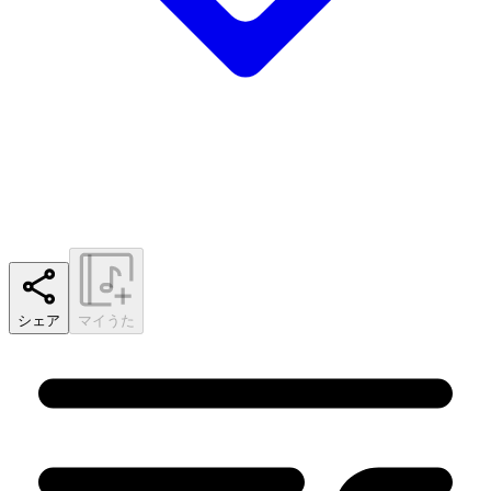
シェア
マイうた