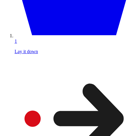
1
Lay it down