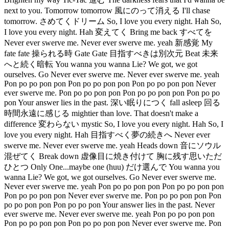
next to you. Tomorrow tomorrow 風にのって消える I'll chase
tomorrow. さめてくドリーム So, I love you every night. Hah So,
I love you every night. Hah 変えてく Bring me back すべてを
Never ever swerve me. Never ever swerve me. yeah 新感覚 My
fate fate 操られる時 Gate Gate 目指すべきは別次元 Beat 未来
へと続く暗転 You wanna you wanna Lie? We got, we got
ourselves. Go Never ever swerve me. Never ever swerve me. yeah
Pon po po pon pon Pon po po pon pon Pon po po pon pon Never
ever swerve me. Pon po po pon pon Pon po po pon pon Pon po po
pon Your answer lies in the past. 深い眠りにつく fall asleep 回る
時間永遠に感じる mightier than love. That doesn't make a
difference 変わらない mystic So, I love you every night. Hah So, I
love you every night. Hah 目指すべく夢の続きへ Never ever
swerve me. Never ever swerve me. yeah Heads down 音にソウル
混ぜてく Break down 虚像目に焼き付けて 胸に残す思いただ
ひとつ Only One...maybe one (huu) だけ選んで You wanna you
wanna Lie? We got, we got ourselves. Go Never ever swerve me.
Never ever swerve me. yeah Pon po po pon pon Pon po po pon pon
Pon po po pon pon Never ever swerve me. Pon po po pon pon Pon
po po pon pon Pon po po pon Your answer lies in the past. Never
ever swerve me. Never ever swerve me. yeah Pon po po pon pon
Pon po po pon pon Pon po po pon pon Never ever swerve me. Pon