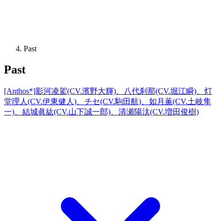
Past
Past
[Anthos*]影河凌駕(CV.濱野大輝)、八代刹那(CV.堀江瞬)、灯
堂理人(CV.伊東健人)、チセ(CV.駒田航)、如月薫(CV.土岐隼
一)、結城眞紘(CV.山下誠一郎)、清瀬陽汰(CV.増田俊樹)