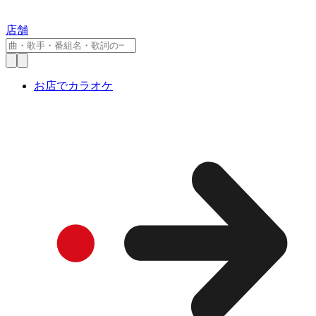
店舗
お店でカラオケ