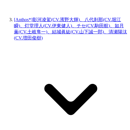
[Anthos*]影河凌駕(CV.濱野大輝)、八代刹那(CV.堀江
瞬)、灯堂理人(CV.伊東健人)、チセ(CV.駒田航)、如月
薫(CV.土岐隼一)、結城眞紘(CV.山下誠一郎)、清瀬陽汰
(CV.増田俊樹)