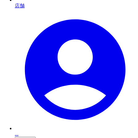
店舗
...