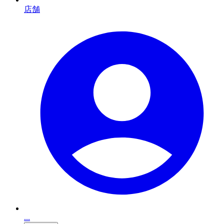
店舗
...