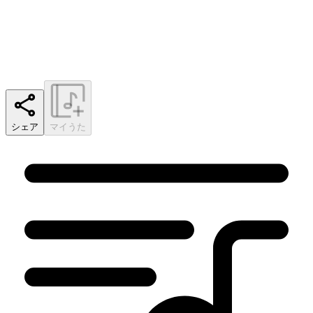
シェア
マイうた