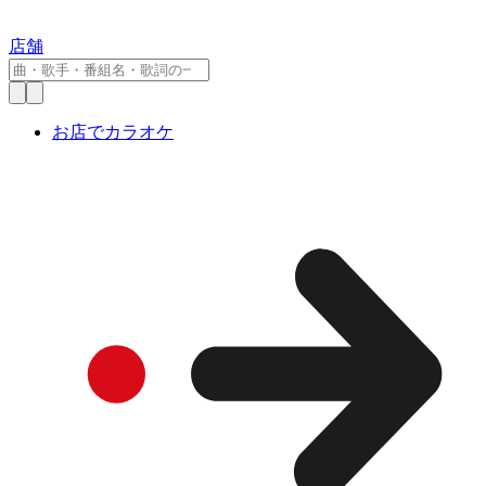
店舗
お店でカラオケ