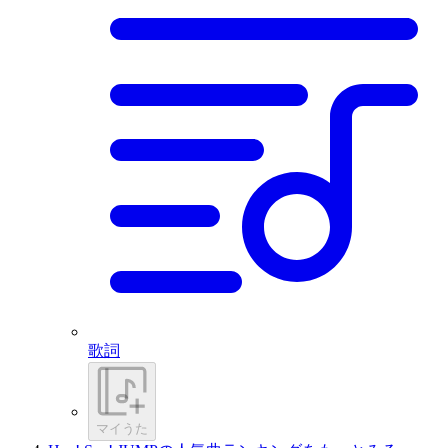
歌詞
マイうた