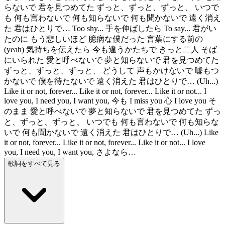
らないで 君を見つめてた ずっと、ずっと、ずっと、 いつで
も 何も言わないで 何も知らないで 何も聞かないで 遠く消え
た 君はひとりで… Too shy... 手を伸ばしたら To say... 君がい
たのに もう悲しいほど 臆病な僕だった 言葉にする前の
(yeah) 気持ちを伝えたら 今も違うかたちで きっと二人 そば
にいられた 愛と呼べないで 夢と知らないで 君を見つめてた
ずっと、ずっと、ずっと、 どうして 声もかけないで 嘘もつ
かないで 僕を待たないで 遠く消えた 君はひとりで… (Uh...)
Like it or not, forever... Like it or not, forever... Like it or not... I
love you, I need you, I want you, 今も I miss you 心 I love you そ
のまま 愛と呼べないで 夢と知らないで 君を見つめてた ずっ
と、ずっと、ずっと、 いつでも 何も言わないで 何も知らな
いで 何も聞かないで 遠く消えた 君はひとりで… (Uh...) Like
it or not, forever... Like it or not, forever... Like it or not... I love
you, I need you, I want you, さよなら…
歌詞をすべて見る