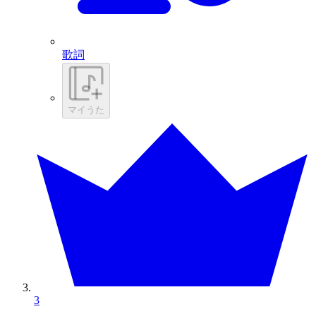
歌詞
マイうた
3