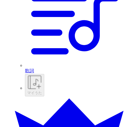
歌詞
マイうた