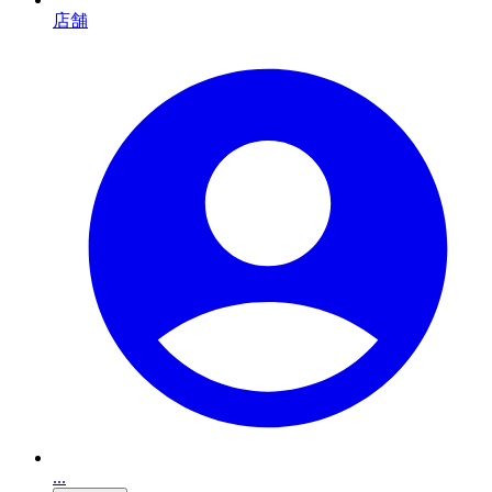
店舗
...