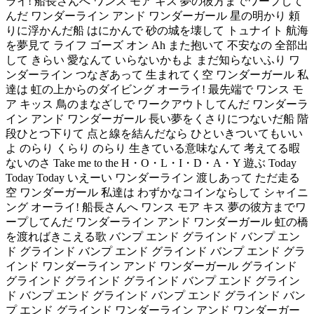
ライ! 船長さんへ ワンス モア キス 夢の彼方までワープして
んだ ワンダーライン アンド ワンダーガール 星の明かり 頼
りに浮かんだ船 はにかんで 砂の城を壊して トュナイト 航海
を夢見て ライフ ゴーズ オン Ah また抱いて 不安なの 全部出
して きらい 愛なんて いらないかもよ まだ知らないふり ワ
ンダーライン つなぎあって 生まれてく空 ワンダーガール 私
達は 虹の上からのダイビング オーライ! 最先端で ワンス モ
ア キッス 鳥のまなざしで ワークアウトしてんだ ワンダーラ
イン アンド ワンダーガール 長い夢をくさりにつないだ船 階
段ひとつ下りて 点と線を結んだなら ひといきついてもいい
よ のらり くらり のらり 生きている意味なんて 考えてる暇
ないのさ Take me to the H・O・L・I・D・A・Y 遊ぶ Today
Today Today いえーい ワンダーライン 渡しあって ただ走る
空 ワンダーガール 私達は わずかなコインならして シャイニ
ング オーライ! 船長さんへ ワンス モア キス 夢の彼方までワ
ープしてんだ ワンダーライン アンド ワンダーガール 虹の橋
を渡ればきこえる歌 バンプ エンド グラインド バンプ エン
ド グラインド バンプ エンド グラインド バンプ エンド グラ
インド ワンダーライン アンド ワンダーガール グラインド
グラインド グラインド グラインド バンプ エンド グライン
ド バンプ エンド グラインド バンプ エンド グラインド バン
プ エンド グラインド ワンダーライン アンド ワンダーガー