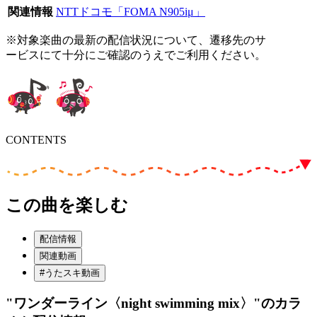
関連情報
NTTドコモ「FOMA N905iμ」
※対象楽曲の最新の配信状況について、遷移先のサ
ービスにて十分にご確認のうえでご利用ください。
CONTENTS
この曲を楽しむ
配信情報
関連動画
#うたスキ動画
"ワンダーライン〈night swimming mix〉"
のカラ