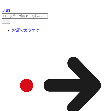
店舗
お店でカラオケ