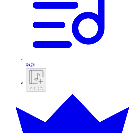
歌詞
マイうた