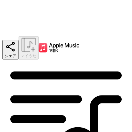
シェア
マイうた