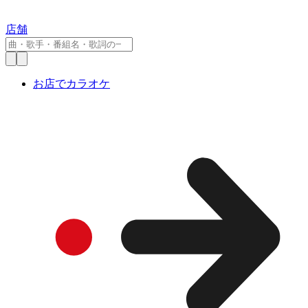
店舗
お店でカラオケ