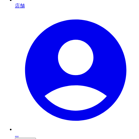
店舗
...