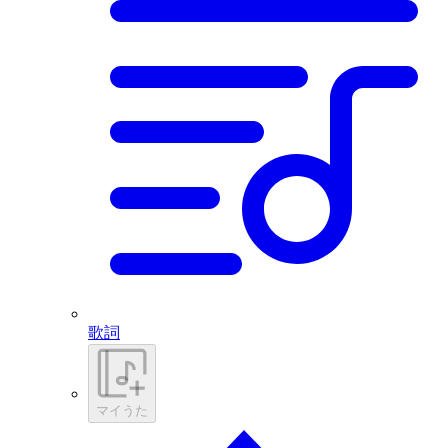
歌詞
マイうた