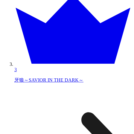
3
牙狼～SAVIOR IN THE DARK～