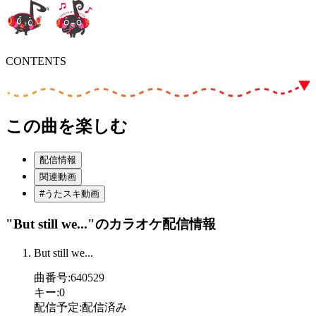
CONTENTS
この曲を楽しむ
配信情報
関連動画
#うたスキ動画
"But still we..."
のカラオケ配信情報
But still we...
曲番号
:
640529
キー
:
0
配信予定
:
配信済み