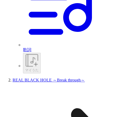
歌詞
マイうた
REAL BLACK HOLE ～Break through～