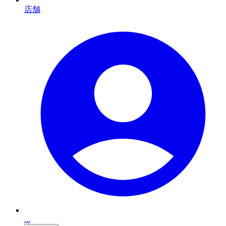
店舗
...