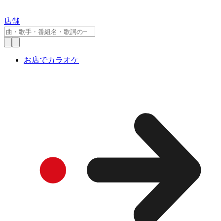
店舗
お店でカラオケ