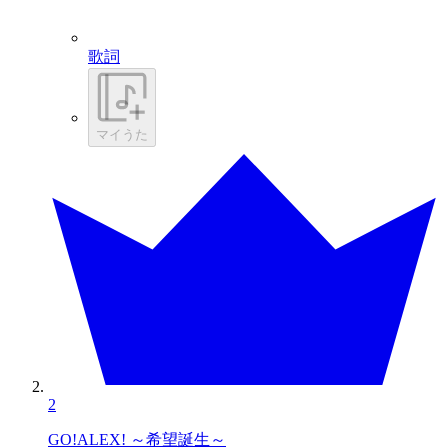
歌詞
マイうた
2
GO!ALEX! ～希望誕生～