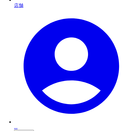
店舗
...