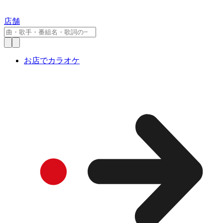
店舗
お店でカラオケ