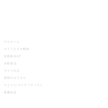
全国カラオケ大会
イベント・キャンペーン
うたスキ
マイルーム
マイうたスキ動画
全国採点GP
分析採点
マイりれき
前回のカラオケ
マイうた/マイアーティスト
各種設定
お店でカラオケ