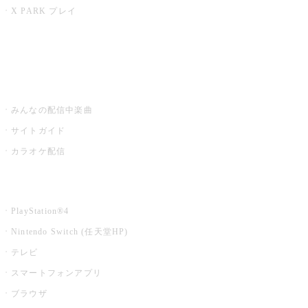
X PARK プレイ
みるハコ
うたスキ ミュージックポスト
みんなの配信中楽曲
サイトガイド
カラオケ配信
家庭用カラオケ
PlayStation®4
Nintendo Switch (任天堂HP)
テレビ
スマートフォンアプリ
ブラウザ