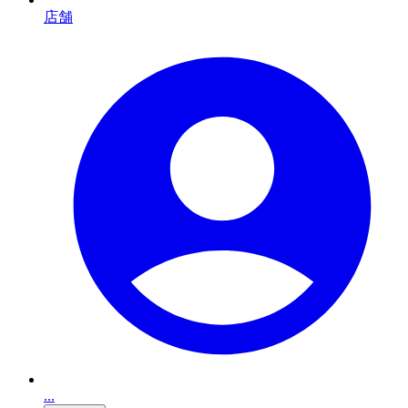
店舗
...