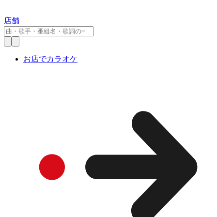
店舗
お店でカラオケ