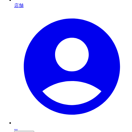
店舗
...