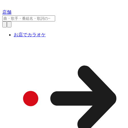
店舗
お店でカラオケ