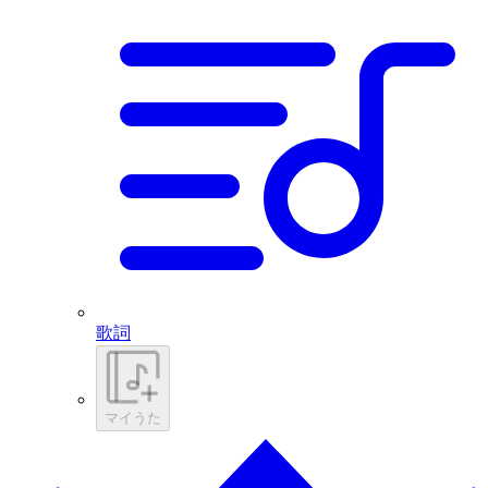
歌詞
マイうた