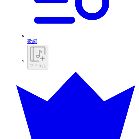
歌詞
マイうた