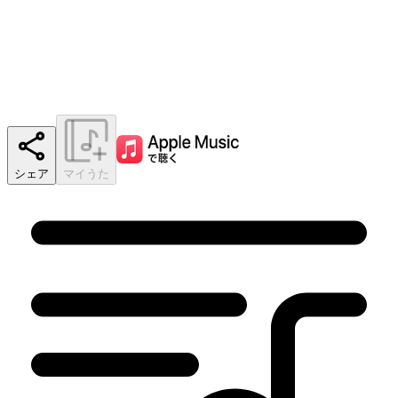
シェア
マイうた