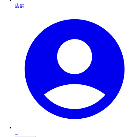
店舗
...