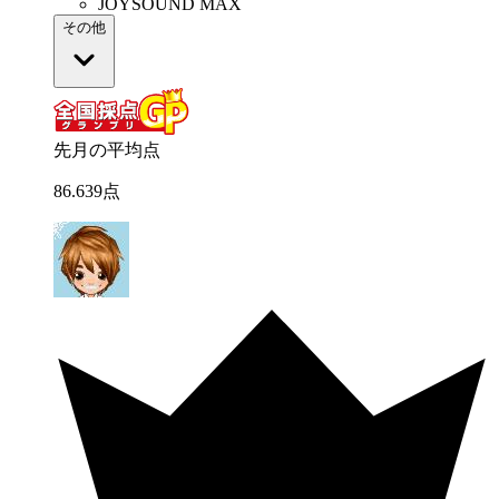
JOYSOUND MAX
その他
先月の平均点
86
.
639
点