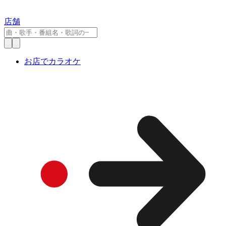
店舗
お店でカラオケ