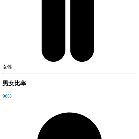
女性
男女比率
96
%