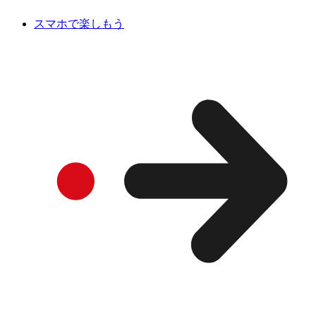
スマホで楽しもう