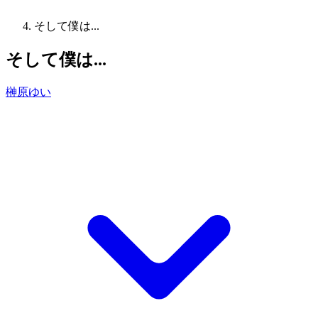
そして僕は...
そして僕は...
榊原ゆい