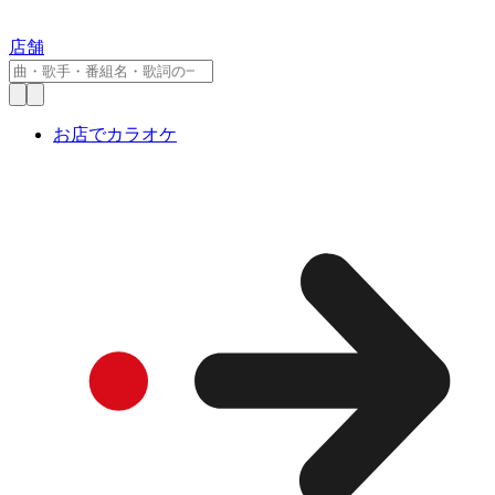
店舗
お店でカラオケ