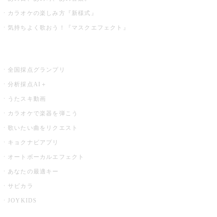
カラオケの楽しみ方『新様式』
気持ちよく歌おう！『マスクエフェクト』
お店でもっと楽しむ
全国採点グランプリ
分析採点AI＋
うたスキ動画
カラオケで楽器を弾こう
歌いたい曲をリクエスト
キョクナビアプリ
オートボーカルエフェクト
あなたの最適キー
サビカラ
JOYKIDS