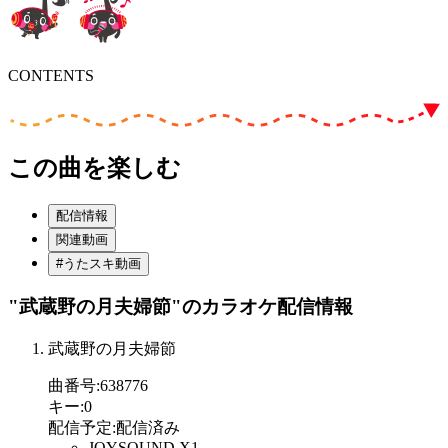
CONTENTS
この曲を楽しむ
配信情報
関連動画
#うたスキ動画
"武蔵野の月夫婦節"
のカラオケ配信情報
武蔵野の月夫婦節
曲番号
:
638776
キー
:
0
配信予定
:
配信済み
JOYSOUND X1