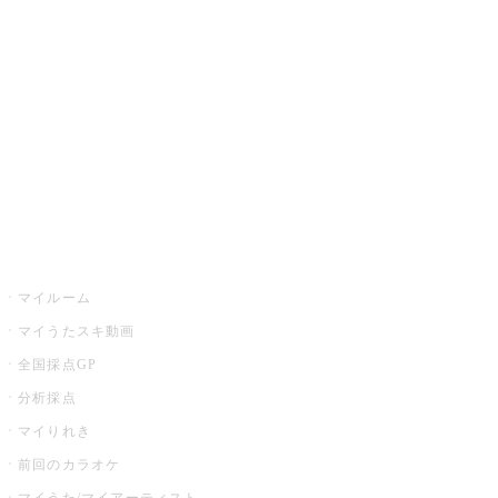
カラオケ楽曲・歌詞検索
カラオケ店舗検索
全国カラオケ大会
イベント・キャンペーン
うたスキ
マイルーム
マイうたスキ動画
全国採点GP
分析採点
マイりれき
前回のカラオケ
マイうた/マイアーティスト