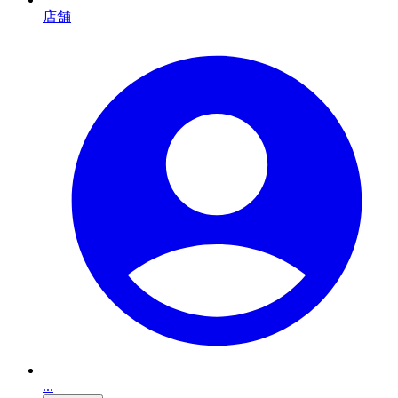
店舗
...