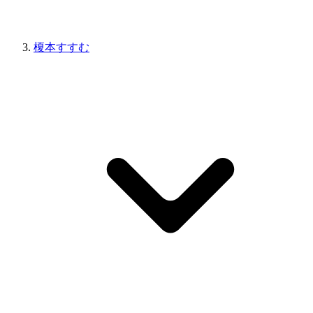
榎本すすむ