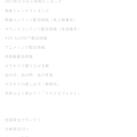
2025年カラオケ年間ランキング
新曲トレンドランキング
映像コンテンツ配信情報（本人映像等）
サウンドコンテンツ配信情報（生演奏等）
VOCALOID™配信情報
アニメソング配信情報
外国曲配信情報
カラオケで盛り上がる曲
あの日、あの時、あの音楽。
カラオケの楽しみ方『新様式』
気持ちよく歌おう！『マスクエフェクト』
お店でもっと楽しむ
全国採点グランプリ
分析採点AI＋