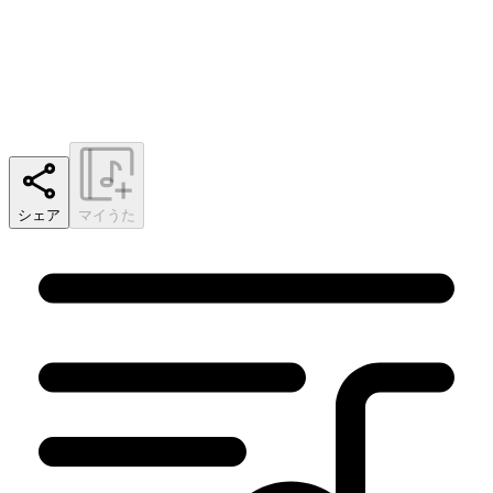
シェア
マイうた