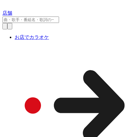
店舗
お店でカラオケ