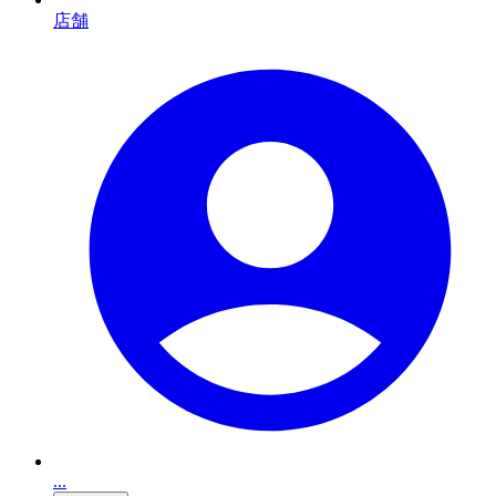
店舗
...