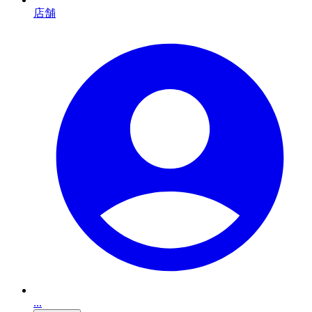
店舗
...