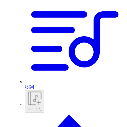
歌詞
マイうた