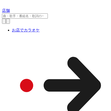
店舗
お店でカラオケ