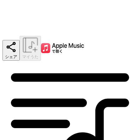
シェア
マイうた