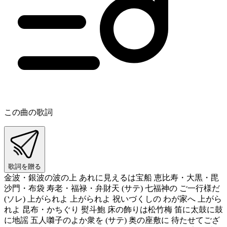
この曲の歌詞
歌詞を贈る
金波・銀波の波の上 あれに見えるは宝船 恵比寿・大黒・毘
沙門・布袋 寿老・福禄・弁財天 (サテ) 七福神の ご一行様だ
(ソレ) 上がられよ 上がられよ 祝いづくしの わが家へ 上がら
れよ 昆布・かちぐり 熨斗鮑 床の飾りは松竹梅 笛に太鼓に鼓
に地謡 五人囃子のよか衆を (サテ) 奥の座敷に 待たせてござ