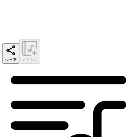
シェア
マイうた