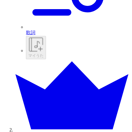
歌詞
マイうた