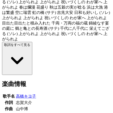
る (ソレ) 上がられよ 上がられよ 祝いづくしの わが家へ 上
がられよ 春は爛漫 花盛り 秋は五穀の実が稔る 浜は大漁 港
は繁盛 空に瑞雲 虹の橋 (サテ) 吉兆大安 日和も好いし (ソレ)
上がられよ 上がられよ 祝いづくしの わが家へ 上がられよ
目出た目出たと積み入れた 千両・万両の福の蔵 錦綾なす宴
の庭に 鶴と亀との長寿酒 (サテ) 千代に八千代に 栄えてござ
る (ソレ) 上がられよ 上がられよ 祝いづくしの わが家へ 上
がられよ
歌詞をすべて見る
楽曲情報
歌手名
高橋キヨ子
作詞
志賀大介
作曲
山中博