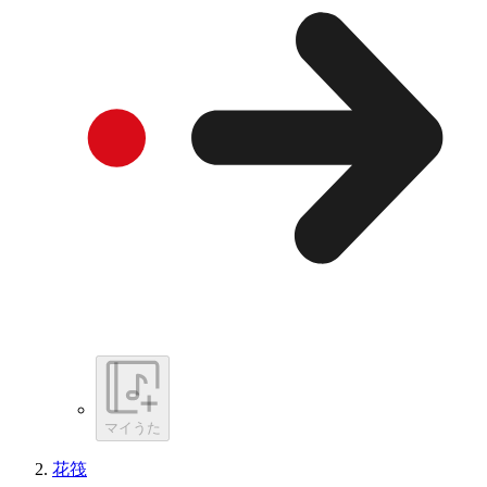
マイうた
花筏