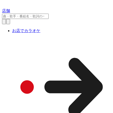
店舗
お店でカラオケ