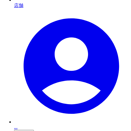
店舗
...