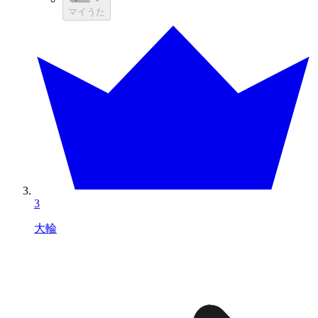
マイうた
3
大輪