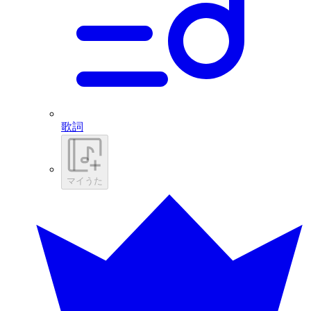
歌詞
マイうた