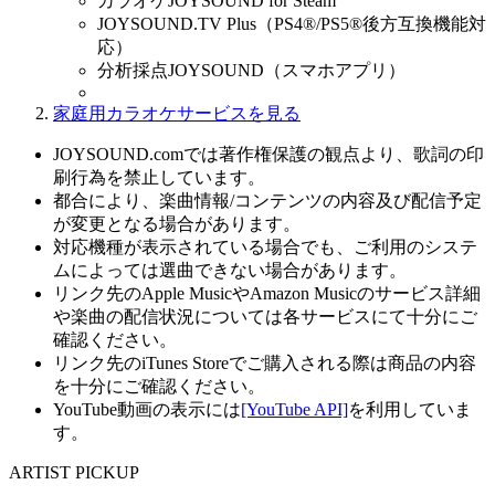
カラオケJOYSOUND for Steam
JOYSOUND.TV Plus（PS4®/PS5®後方互換機能対
応）
分析採点JOYSOUND（スマホアプリ）
家庭用カラオケサービスを見る
JOYSOUND.comでは著作権保護の観点より、歌詞の印
刷行為を禁止しています。
都合により、楽曲情報/コンテンツの内容及び配信予定
が変更となる場合があります。
対応機種が表示されている場合でも、ご利用のシステ
ムによっては選曲できない場合があります。
リンク先のApple MusicやAmazon Musicのサービス詳細
や楽曲の配信状況については各サービスにて十分にご
確認ください。
リンク先のiTunes Storeでご購入される際は商品の内容
を十分にご確認ください。
YouTube動画の表示には
[YouTube API]
を利用していま
す。
ARTIST PICKUP