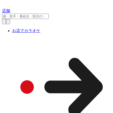
店舗
お店でカラオケ