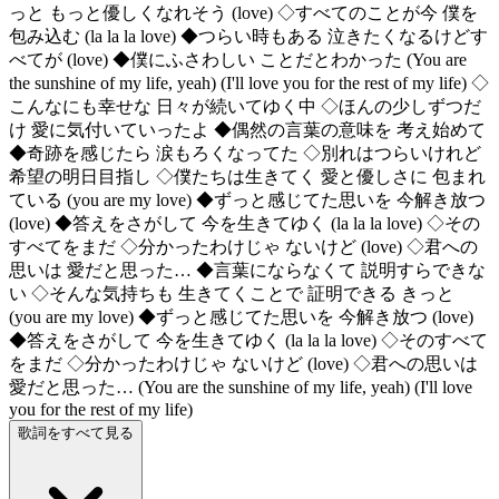
っと もっと優しくなれそう (love) ◇すべてのことが今 僕を
包み込む (la la la love) ◆つらい時もある 泣きたくなるけどす
べてが (love) ◆僕にふさわしい ことだとわかった (You are
the sunshine of my life, yeah) (I'll love you for the rest of my life) ◇
こんなにも幸せな 日々が続いてゆく中 ◇ほんの少しずつだ
け 愛に気付いていったよ ◆偶然の言葉の意味を 考え始めて
◆奇跡を感じたら 涙もろくなってた ◇別れはつらいけれど
希望の明日目指し ◇僕たちは生きてく 愛と優しさに 包まれ
ている (you are my love) ◆ずっと感じてた思いを 今解き放つ
(love) ◆答えをさがして 今を生きてゆく (la la la love) ◇その
すべてをまだ ◇分かったわけじゃ ないけど (love) ◇君への
思いは 愛だと思った… ◆言葉にならなくて 説明すらできな
い ◇そんな気持ちも 生きてくことで 証明できる きっと
(you are my love) ◆ずっと感じてた思いを 今解き放つ (love)
◆答えをさがして 今を生きてゆく (la la la love) ◇そのすべて
をまだ ◇分かったわけじゃ ないけど (love) ◇君への思いは
愛だと思った… (You are the sunshine of my life, yeah) (I'll love
you for the rest of my life)
歌詞をすべて見る