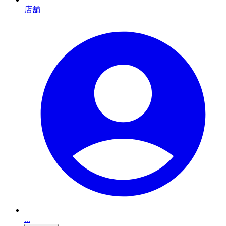
店舗
...