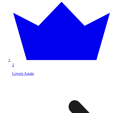
2
Lovers Again