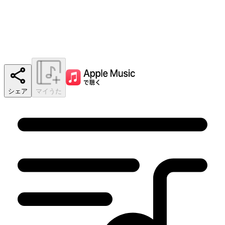
シェア
マイうた