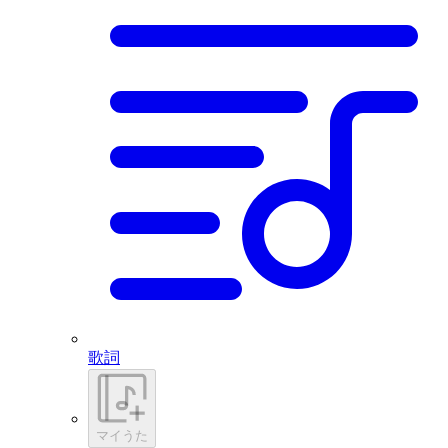
歌詞
マイうた