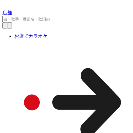
店舗
お店でカラオケ