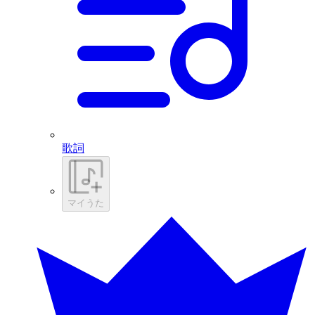
歌詞
マイうた