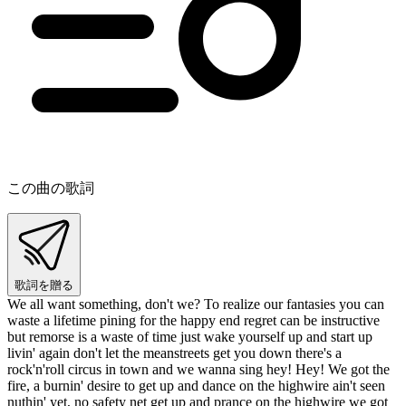
この曲の歌詞
歌詞を贈る
We all want something, don't we? To realize our fantasies you can
waste a lifetime pining for the happy end regret can be instructive
but remorse is a waste of time just wake yourself up and start up
livin' again don't let the meanstreets get you down there's a
rock'n'roll circus in town and we wanna sing hey! Hey! We got the
fire, a burnin' desire to get up and dance on the highwire ain't seen
nuthin' yet, no safety net get up and prance on the highwire we got