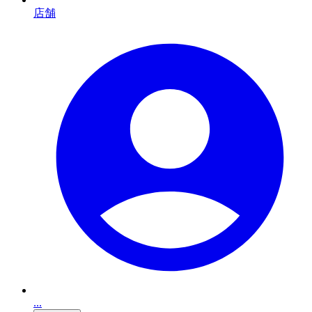
店舗
...