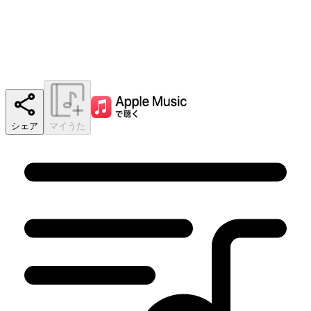
シェア
マイうた