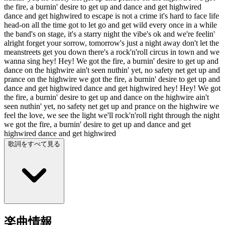
the fire, a burnin' desire to get up and dance and get highwired
dance and get highwired to escape is not a crime it's hard to face life
head-on all the time got to let go and get wild every once in a while
the band's on stage, it's a starry night the vibe's ok and we're feelin'
alright forget your sorrow, tomorrow's just a night away don't let the
meanstreets get you down there's a rock'n'roll circus in town and we
wanna sing hey! Hey! We got the fire, a burnin' desire to get up and
dance on the highwire ain't seen nuthin' yet, no safety net get up and
prance on the highwire we got the fire, a burnin' desire to get up and
dance and get highwired dance and get highwired hey! Hey! We got
the fire, a burnin' desire to get up and dance on the highwire ain't
seen nuthin' yet, no safety net get up and prance on the highwire we
feel the love, we see the light we'll rock'n'roll right through the night
we got the fire, a burnin' desire to get up and dance and get
highwired dance and get highwired
歌詞をすべて見る
楽曲情報